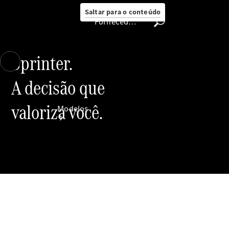
Saltar para o conteúdo
Fornecedor/proteção de dados
Sprinter.
A decisão que
Fornecedor/proteção
de dados
valoriza você.
Modelos
Todos os
modelos