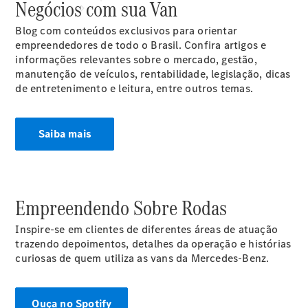
Negócios com sua Van
Blog com conteúdos exclusivos para orientar
empreendedores de todo o Brasil. Confira artigos e
informações relevantes sobre o mercado, gestão,
manutenção de veículos, rentabilidade, legislação, dicas
de entretenimento e leitura, entre outros temas.
Ofertas
especiais
Saiba mais
Agendar
Test Drive
Serviços
financeiros
Empreendendo Sobre Rodas
Soluções
Inspire-se em clientes de diferentes áreas de atuação
para
trazendo depoimentos, detalhes da operação e histórias
clientes
curiosas de quem utiliza as vans da Mercedes-Benz.
Ouça no Spotify