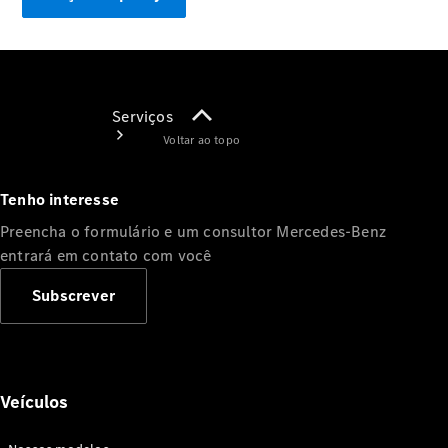
Serviços
Voltar ao topo
Tenho interesse
Preencha o formulário e um consultor Mercedes-Benz
entrará em contato com você
Agendamento
Subscrever
Online
Consultar
Recall
Garantia
Veículos
Service
Care