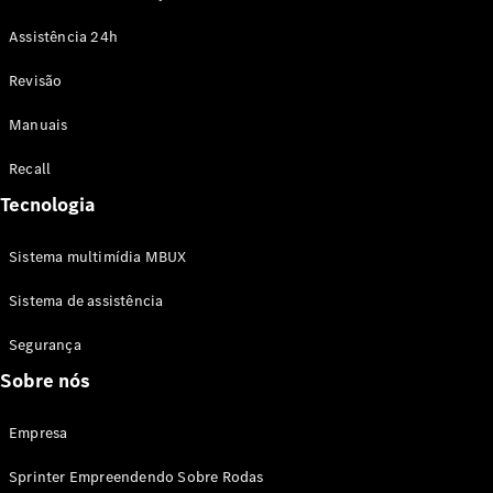
Assistência 24h
Sobre nós
Revisão
Notícias e
eventos
Manuais
Sustentabilidade
Carreira
Recall
Atendimento
ao cliente
Tecnologia
Central de
logística
Sistema multimídia MBUX
Responsabilidade
Social
Sistema de assistência
Segurança
Sobre nós
Empresa
Sprinter Empreendendo Sobre Rodas