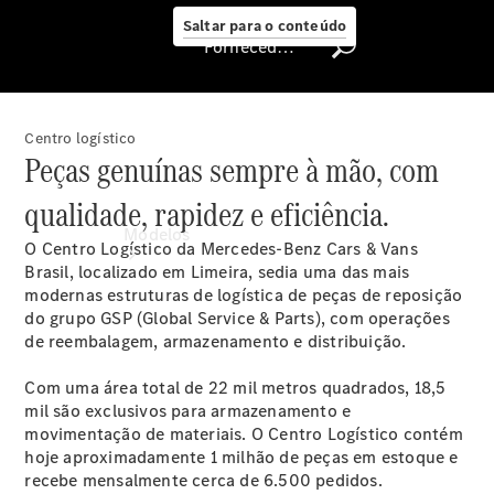
Saltar para o conteúdo
Fornecedor/proteção de dados
Centro logístico
Peças genuínas sempre à mão, com
Fornecedor/proteção
qualidade, rapidez e eficiência.
de dados
Modelos
O Centro Logístico da Mercedes-Benz Cars & Vans
Brasil, localizado em Limeira, sedia uma das mais
modernas estruturas de logística de peças de reposição
do grupo GSP (Global Service & Parts), com operações
de reembalagem, armazenamento e distribuição.
Com uma área total de 22 mil metros quadrados, 18,5
mil são exclusivos para armazenamento e
Todos os
movimentação de materiais. O Centro Logístico contém
modelos
hoje aproximadamente 1 milhão de peças em estoque e
recebe mensalmente cerca de 6.500 pedidos.