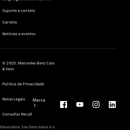
Revisão
Service24h
Suporte e contato
Peças
genuínas
Carreira
Guia de
lubrificantes
Notícias e eventos
Manuais
© 2025. Mercedes-Benz Cars
& Vans
Politica de Privacidade
Notas Legais
Marca
Consultar Recall
Desacelere. Seu bem maior é a