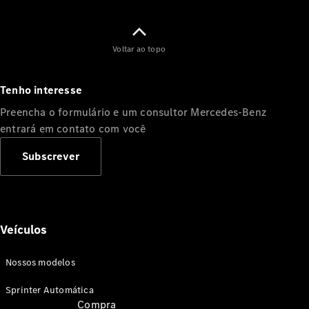
eSprinter
Truck
Voltar ao topo
eSprinter
Furgão
Tenho interesse
eSprinter
Furgão
Preencha o formulário e um consultor Mercedes-Benz
Vidrado
entrará em contato com você
Subscrever
Automóveis
Veículos
Nossos modelos
Sprinter Automática
Compra