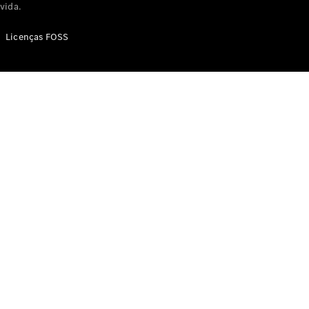
vida.
Licenças FOSS
Sobre nós
Notícias e
eventos
Sustentabilidade
Carreira
Atendimento
ao cliente
Central de
logística
Responsabilidade
Social