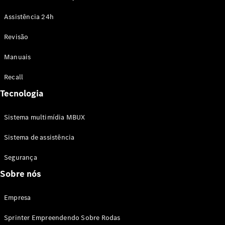
Assistência 24h
Sobre nós
Revisão
Notícias e
eventos
Manuais
Sustentabilidade
Carreira
Recall
Atendimento
ao cliente
Tecnologia
Central de
logística
Sistema multimídia MBUX
Responsabilidade
Social
Sistema de assistência
Segurança
Sobre nós
Empresa
Sprinter Empreendendo Sobre Rodas