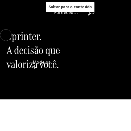
Saltar para o conteúdo
Fornecedor/proteção de dados
Sprinter.
A decisão que
Fornecedor/proteção
de dados
valoriza você.
Modelos
Todos os
modelos