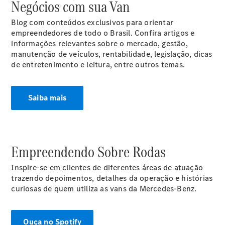
Negócios com sua Van
Blog com conteúdos exclusivos para orientar
empreendedores de todo o Brasil. Confira artigos e
informações relevantes sobre o mercado, gestão,
manutenção de veículos, rentabilidade, legislação, dicas
de entretenimento e leitura, entre outros temas.
Ofertas
especiais
Saiba mais
Agendar
Test Drive
Serviços
financeiros
Empreendendo Sobre Rodas
Soluções
Inspire-se em clientes de diferentes áreas de atuação
para
trazendo depoimentos, detalhes da operação e histórias
clientes
curiosas de quem utiliza as vans da Mercedes-Benz.
Ouça no Spotify