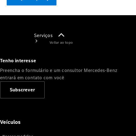
Serviços
Voltar ao topo
Tenho interesse
Preencha o formulário e um consultor Mercedes-Benz
entrará em contato com você
Agendamento
Subscrever
Online
Consultar
Recall
Garantia
Veículos
Service
Care