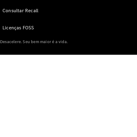
Consultar Recall
Licenças FOSS
Desacelere. Seu bem maior é a vida.