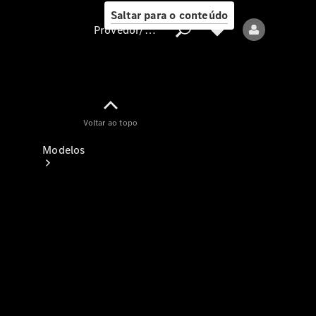
Saltar para o conteúdo
Provedor/proteção de dados
Provedor/proteção
Voltar ao topo
de dados
Modelos
Todos os modelos
Modelos elétricos