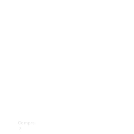
Configurador
Test drive
Showroom Online
Compra