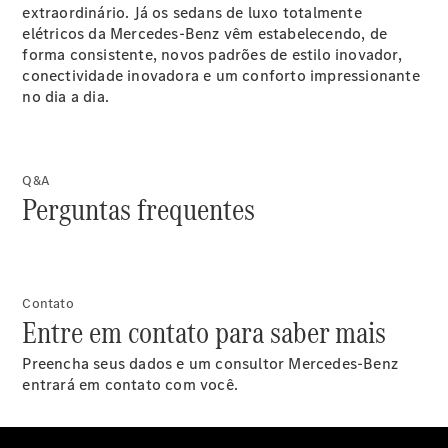
extraordinário. Já os sedans de luxo totalmente
elétricos da Mercedes-Benz vêm estabelecendo, de
Contratos
forma consistente, novos padrões de estilo inovador,
de
conectividade inovadora e um conforto impressionante
manutenção
no dia a dia.
Revisão
Declarada
Funcionalidades
Digitais Extras
Q&A
Parceria
Perguntas frequentes
WEG
Produtos
Originais
Contato
Entre em contato para saber mais
Preencha seus dados e um consultor Mercedes-Benz
entrará em contato com você.
Pneus