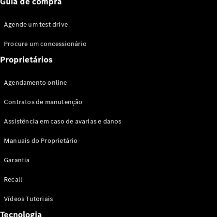
Guia de compra
Agendamento
Online
Agende um test drive
Serviço e
reparo
Procure um concessionário
Assistência
Proprietários
Mercedes-
Benz
Agendamento online
Peças
Genuínas
Contratos de manutenção
Seguro
Assistência em caso de avarias e danos
Aplicativos
Mercedes-
Manuais do Proprietário
Benz
Manuais do
Garantia
proprietário
Recall
Suporte e
Vídeos Tutoriais
contato
Tecnologia