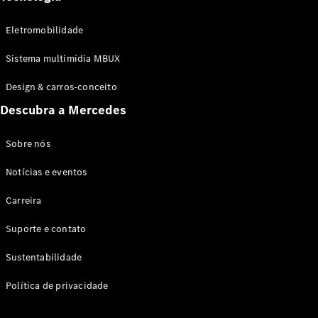
Informativo
Eletromobilidade
Sistema multimídia MBUX
Design & carros-conceito
Política de
Descubra a Mercedes
privacidade
(pós-
Sobre nós
vendas)
Política de
Notícias e eventos
privacidade
Ruído e
Carreira
opacidade
Manual
Suporte e contato
básico de
segurança
Sustentabilidade
no
trânsito
Política de privacidade
Consumo
e