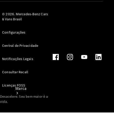
eficiência
energética
Programa
© 2026. Mercedes-Benz Cars
de
& Vans Brasil
Rotulagem
Veicular de
Configurações
Segurança
Central de Privacidade
Notificações Legais
Consultar Recall
Licenças FOSS
Marca
Desacelere. Seu bem maior é a
vida.