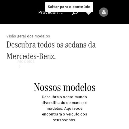
Saltar para o conteúdo
Provedor/proteção de dados
Visão geral dos modelos
Descubra todos os sedans da
Provedor/proteção
Mercedes‐Benz.
de dados
Modelos
Nossos modelos
Descubra o nosso mundo
diversificado de marcas e
Todos os modelos
modelos: Aqui você
encontrará o veículo dos
seus sonhos.
Modelos elétricos