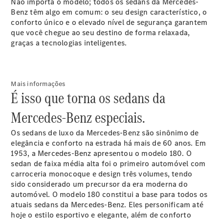
Não importa o modelo; todos os sedans da Mercedes-
Benz têm algo em comum: o seu design característico, o
conforto único e o elevado nível de segurança garantem
que você chegue ao seu destino de forma relaxada,
graças a tecnologias inteligentes.
Showroom
Online
Mais informações
É isso que torna os sedans da
Ofertas
especiais
Mercedes-Benz especiais.
Serviços
financeiros
Os sedans de luxo da Mercedes‐Benz são sinônimo de
Clientes
elegância e conforto na estrada há mais de 60 anos. Em
Corporativos
1953, a Mercedes-Benz apresentou o modelo 180. O
Seminovos
sedan de faixa média alta foi o primeiro automóvel com
Certified
carroceria monocoque e design três volumes, tendo
sido considerado um precursor da era moderna do
automóvel. O modelo 180 constitui a base para todos os
Configurador
atuais sedans da Mercedes‐Benz. Eles personificam até
Agendar
hoje o estilo esportivo e elegante, além de conforto
test drive