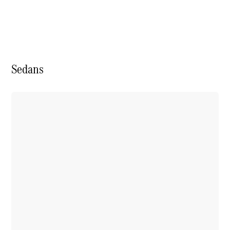
Modelos híbridos plug-in
Sedans
Sedans
Todos os
Sedans
Classe C
Sedan
EQE
Elétrico
Sedan
Classe E
Sedan
Classe S
Sedan
Longo