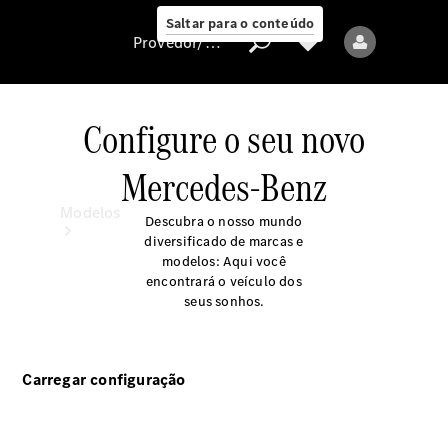
Saltar para o conteúdo
Provedor/proteção de dados
Configure o seu novo
Provedor/proteção
Mercedes-Benz
de dados
Modelos
Descubra o nosso mundo
diversificado de marcas e
modelos: Aqui você
encontrará o veículo dos
seus sonhos.
Todos os modelos
Carregar configuração
Modelos elétricos