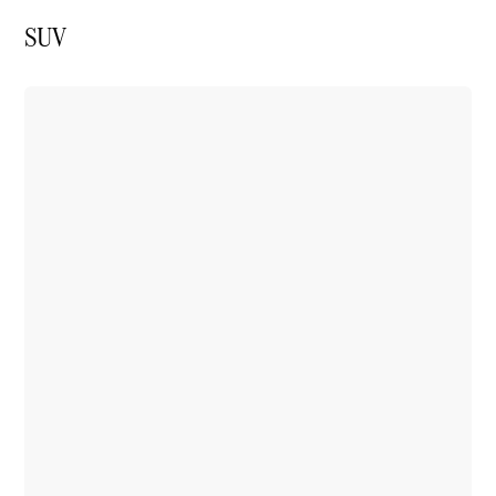
SUV
Showroom
Online
Ofertas
especiais
Serviços
financeiros
Clientes
Corporativos
Seminovos
Certified
Configurador
Agendar
test drive