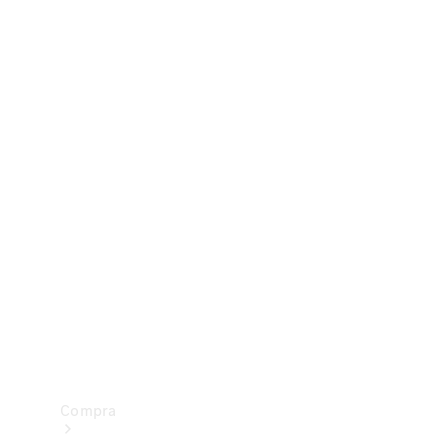
Configurador
Test drive
Showroom Online
Compra