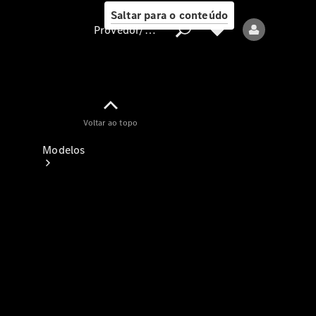
Saltar para o conteúdo
Provedor/proteção de dados
Provedor/proteção
Voltar ao topo
de dados
Modelos
Todos os modelos
Modelos elétricos