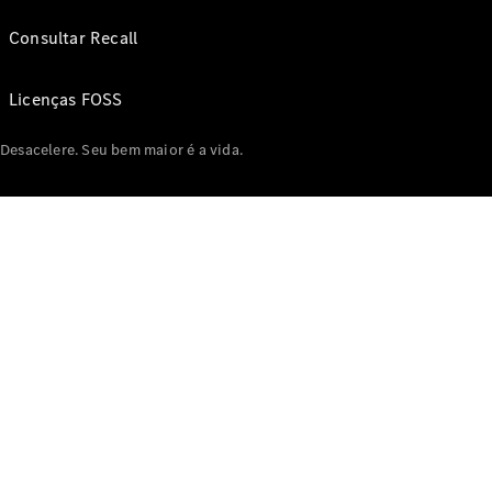
Consultar Recall
Licenças FOSS
Desacelere. Seu bem maior é a vida.