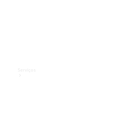
Originais
Coleção
Serviços
Todos os
serviços