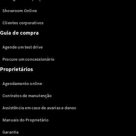
Modelos híbridos plug-in
Showroom Online
Sedans
Clientes corporativos
Guia de compra
Agende um test drive
Procure um concessionário
Todos os
Sedans
Proprietários
Classe C
Sedan
Agendamento online
EQE
Elétrico
Sedan
Contratos de manutenção
Classe E
Sedan
Assistência em caso de avarias e danos
Classe S
Sedan
Manuais do Proprietário
Longo
Garantia