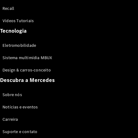
Configurador
Recall
Test drive
Showroom
Vídeos Tutoriais
Online
Tecnologia
SUV
Eletromobilidade
Sistema multimídia MBUX
Design & carros-conceito
Todos os
Descubra a Mercedes
SUVs
EQB
Elétrico
GLA
Sobre nós
GLB
Notícias e eventos
GLC
GLC Coupé
Carreira
GLE
GLE Coupé
Suporte e contato
GLS