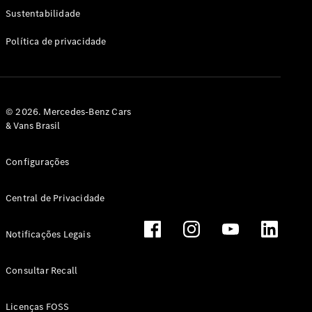
Classe G
Sustentabilidade
Configurador
Política de privacidade
Test drive
Showroom
Online
Hatchback
© 2026. Mercedes-Benz Cars
& Vans Brasil
Configurações
Central de Privacidade
Classe A
Hatchback
Notificações Legais
Configurador
Test drive
Consultar Recall
Showroom
Online
Licenças FOSS