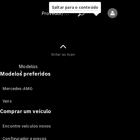
Saltar para o conteúdo
Provedor/proteção de dados
Provedor/proteção
Voltar ao topo
de dados
Modelos
Modelos preferidos
Mercedes-AMG
Vans
Comprar um veículo
Todos os modelos
Encontre veículos novos
Modelos elétricos
Configurador e preços