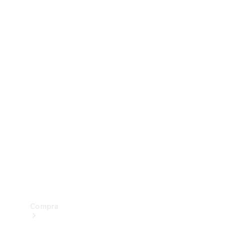
Configurador
Test drive
Showroom Online
Compra