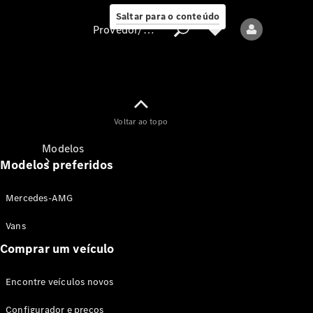
Saltar para o conteúdo
Provedor/proteção de dados
Provedor/proteção
Voltar ao topo
de dados
Modelos
Modelos preferidos
Mercedes-AMG
Vans
Comprar um veículo
Todos os modelos
Encontre veículos novos
Modelos elétricos
Configurador e preços