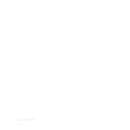
Configurador
Test drive
Showroom Online
Compra