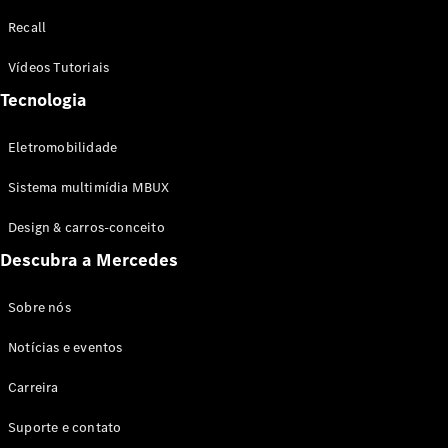
Configurador
Recall
Test drive
Showroom
Vídeos Tutoriais
Online
Tecnologia
SUV
Eletromobilidade
Sistema multimídia MBUX
Design & carros-conceito
Todos os
Descubra a Mercedes
SUVs
EQB
Elétrico
GLA
Sobre nós
GLB
Notícias e eventos
GLC
GLC Coupé
Carreira
GLE
GLE Coupé
Suporte e contato
GLS