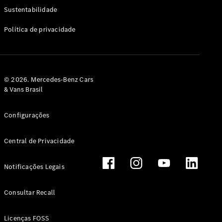
Classe G
Sustentabilidade
Configurador
Política de privacidade
Test drive
Showroom
Online
Hatchback
© 2026. Mercedes-Benz Cars
& Vans Brasil
Configurações
Central de Privacidade
Classe A
Hatchback
Notificações Legais
Configurador
Test drive
Consultar Recall
Showroom
Online
Licenças FOSS