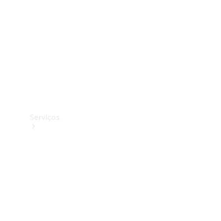
Originais
Coleção
Serviços
Todos os
serviços