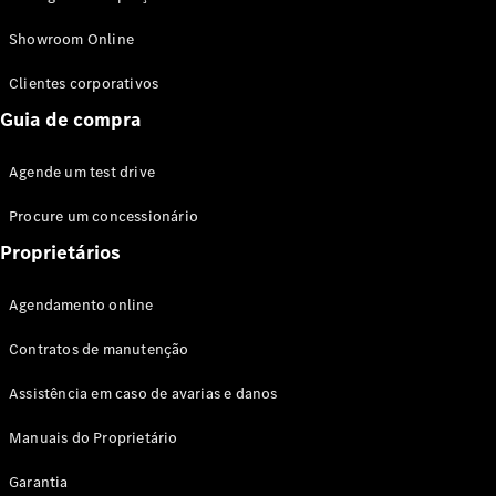
Modelos híbridos plug-in
Showroom Online
Sedans
Clientes corporativos
Guia de compra
Agende um test drive
Procure um concessionário
Todos os
Sedans
Proprietários
Classe C
Sedan
Agendamento online
EQE
Elétrico
Sedan
Contratos de manutenção
Classe E
Sedan
Assistência em caso de avarias e danos
Classe S
Sedan
Manuais do Proprietário
Longo
Garantia