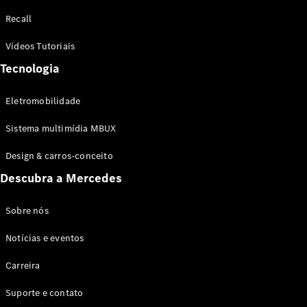
Configurador
Recall
Test drive
Showroom
Vídeos Tutoriais
Online
Tecnologia
SUV
Eletromobilidade
Sistema multimídia MBUX
Design & carros-conceito
Todos os
Descubra a Mercedes
SUVs
EQB
Elétrico
GLA
Sobre nós
GLB
Notícias e eventos
GLC
GLC Coupé
Carreira
GLE
GLE Coupé
Suporte e contato
GLS