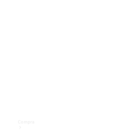
Configurador
Test drive
Showroom Online
Compra