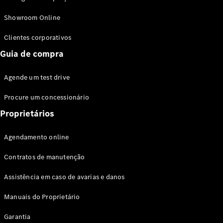
Modelos híbridos plug-in
Showroom Online
Sedans
Clientes corporativos
Guia de compra
Agende um test drive
Procure um concessionário
Todos os
Sedans
Proprietários
Classe C
Sedan
Agendamento online
EQE
Elétrico
Sedan
Contratos de manutenção
Classe E
Sedan
Assistência em caso de avarias e danos
Classe S
Sedan
Manuais do Proprietário
Longo
Garantia