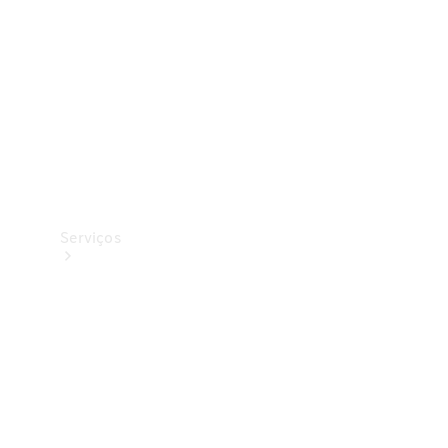
Originais
Coleção
Serviços
Todos os
serviços