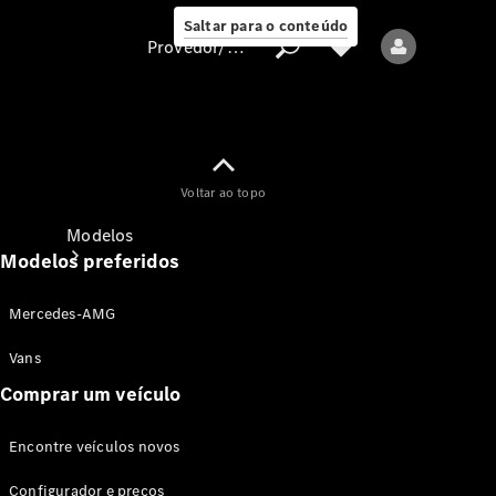
Saltar para o conteúdo
Provedor/proteção de dados
Provedor/proteção
Voltar ao topo
de dados
Modelos
Modelos preferidos
Mercedes-AMG
Vans
Comprar um veículo
Todos os modelos
Encontre veículos novos
Modelos elétricos
Configurador e preços