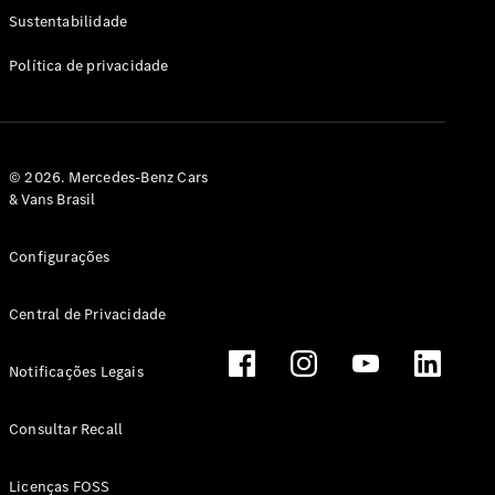
Classe G
Sustentabilidade
Configurador
Política de privacidade
Test drive
Showroom
Online
Hatchback
© 2026. Mercedes-Benz Cars
& Vans Brasil
Configurações
Central de Privacidade
Classe A
Hatchback
Notificações Legais
Configurador
Test drive
Consultar Recall
Showroom
Online
Licenças FOSS