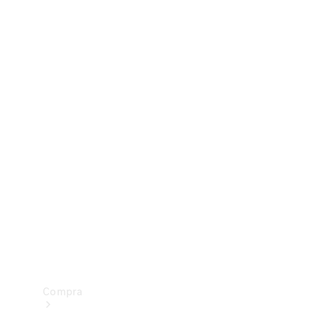
Configurador
Test drive
Showroom Online
Compra