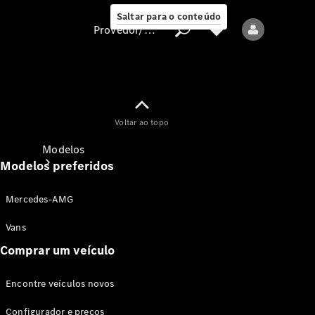
Saltar para o conteúdo
Provedor/proteção de dados
Provedor/proteção
Voltar ao topo
de dados
Modelos
Modelos preferidos
Mercedes-AMG
Vans
Comprar um veículo
Todos os modelos
Encontre veículos novos
Modelos elétricos
Configurador e preços