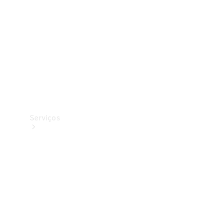
Originais
Coleção
Serviços
Todos os
serviços