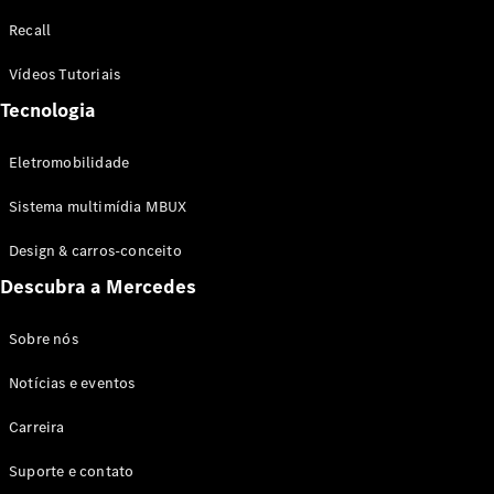
Configurador
Recall
Test drive
Showroom
Vídeos Tutoriais
Online
Tecnologia
SUV
Eletromobilidade
Sistema multimídia MBUX
Design & carros-conceito
Todos os
Descubra a Mercedes
SUVs
EQB
Elétrico
GLA
Sobre nós
GLB
Notícias e eventos
GLC
GLC Coupé
Carreira
GLE
GLE Coupé
Suporte e contato
GLS