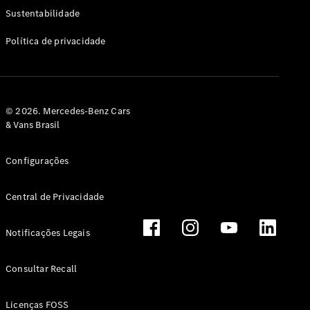
Classe G
Sustentabilidade
Configurador
Política de privacidade
Test drive
Showroom
Online
Hatchback
© 2026. Mercedes-Benz Cars
& Vans Brasil
Configurações
Central de Privacidade
Classe A
Hatchback
Notificações Legais
Configurador
Test drive
Consultar Recall
Showroom
Online
Licenças FOSS