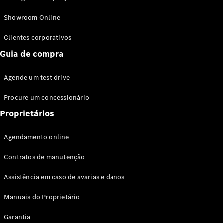
Modelos híbridos plug-in
Showroom Online
Sedans
Clientes corporativos
Guia de compra
Agende um test drive
Procure um concessionário
Todos os
Sedans
Proprietários
Classe C
Sedan
Agendamento online
EQE
Elétrico
Sedan
Contratos de manutenção
Classe E
Sedan
Assistência em caso de avarias e danos
Classe S
Sedan
Manuais do Proprietário
Longo
Garantia