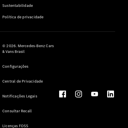
Classe G
Sustentabilidade
Configurador
Política de privacidade
Test drive
Showroom
Online
Hatchback
© 2026. Mercedes-Benz Cars
& Vans Brasil
Configurações
Central de Privacidade
Classe A
Hatchback
Notificações Legais
Configurador
Test drive
Consultar Recall
Showroom
Online
Licenças FOSS