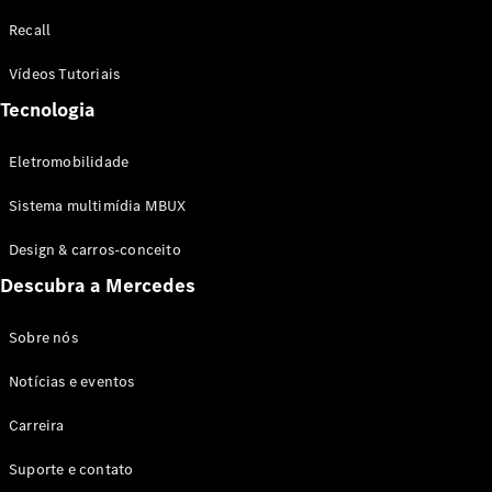
Configurador
Recall
Test drive
Showroom
Vídeos Tutoriais
Online
Tecnologia
SUV
Eletromobilidade
Sistema multimídia MBUX
Design & carros-conceito
Todos os
Descubra a Mercedes
SUVs
EQB
Elétrico
GLA
Sobre nós
GLB
Notícias e eventos
GLC
GLC Coupé
Carreira
GLE
GLE Coupé
Suporte e contato
GLS