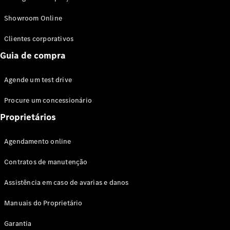
Modelos híbridos plug-in
Showroom Online
Sedans
Clientes corporativos
Guia de compra
Agende um test drive
Procure um concessionário
Todos os
Sedans
Proprietários
Classe C
Sedan
Agendamento online
EQE
Elétrico
Sedan
Contratos de manutenção
Classe E
Sedan
Assistência em caso de avarias e danos
Classe S
Sedan
Manuais do Proprietário
Longo
Garantia