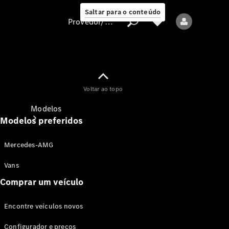
Saltar para o conteúdo
Provedor/proteção de dados
Provedor/proteção
Voltar ao topo
de dados
Modelos
Modelos preferidos
Mercedes-AMG
Vans
Comprar um veículo
Todos os modelos
Encontre veículos novos
Modelos elétricos
Configurador e preços