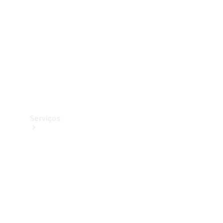
Originais
Coleção
Serviços
Todos os
serviços