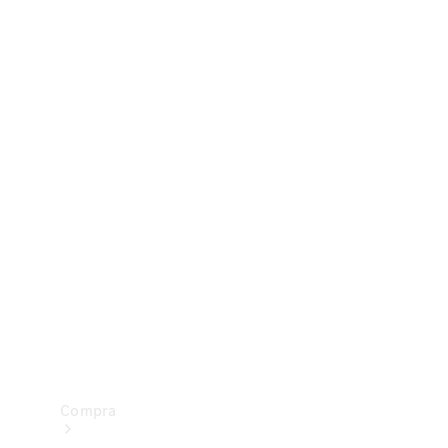
Configurador
Test drive
Showroom Online
Compra