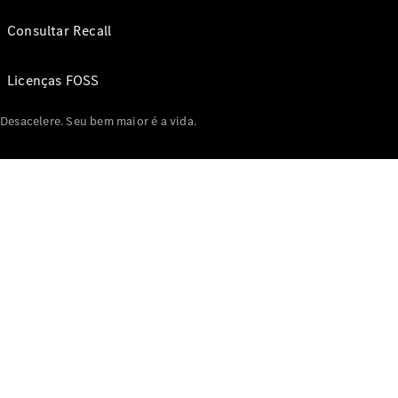
Consultar Recall
Licenças FOSS
Desacelere. Seu bem maior é a vida.