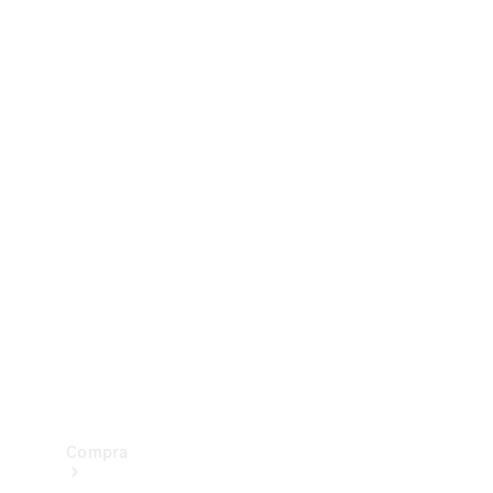
Configurador
Test drive
Showroom Online
Compra