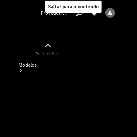
Saltar para o conteúdo
Provedor/proteção de dados
Provedor/proteção
Voltar ao topo
de dados
Modelos
Todos os modelos
Modelos elétricos