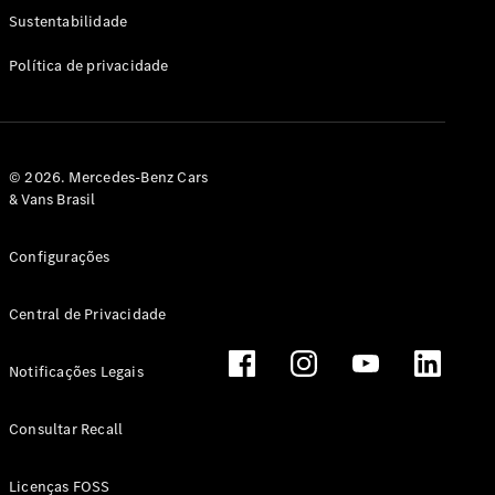
Classe G
Sustentabilidade
Configurador
Política de privacidade
Test drive
Showroom
Online
Hatchback
© 2026. Mercedes-Benz Cars
& Vans Brasil
Configurações
Central de Privacidade
Classe A
Hatchback
Notificações Legais
Configurador
Test drive
Consultar Recall
Showroom
Online
Licenças FOSS