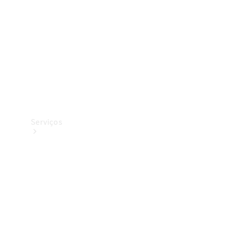
Originais
Coleção
Serviços
Todos os
serviços