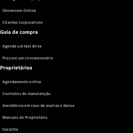
Modelos híbridos plug-in
Showroom Online
Sedans
Clientes corporativos
Guia de compra
Agende um test drive
Procure um concessionário
Todos os
Sedans
Proprietários
Classe C
Sedan
Agendamento online
EQE
Elétrico
Sedan
Contratos de manutenção
Classe E
Sedan
Assistência em caso de avarias e danos
Classe S
Sedan
Manuais do Proprietário
Longo
Garantia