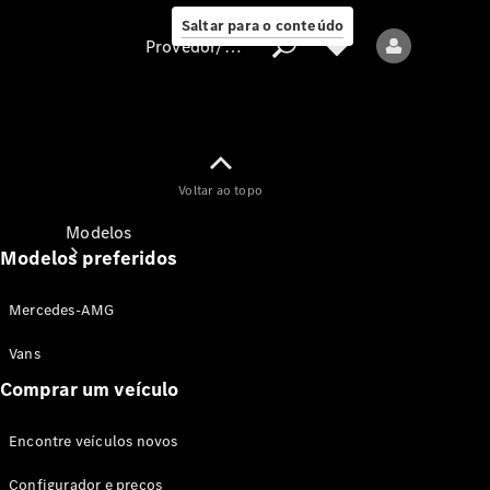
Saltar para o conteúdo
Provedor/proteção de dados
Provedor/proteção
Voltar ao topo
de dados
Modelos
Modelos preferidos
Mercedes-AMG
Vans
Comprar um veículo
Todos os modelos
Encontre veículos novos
Modelos elétricos
Configurador e preços