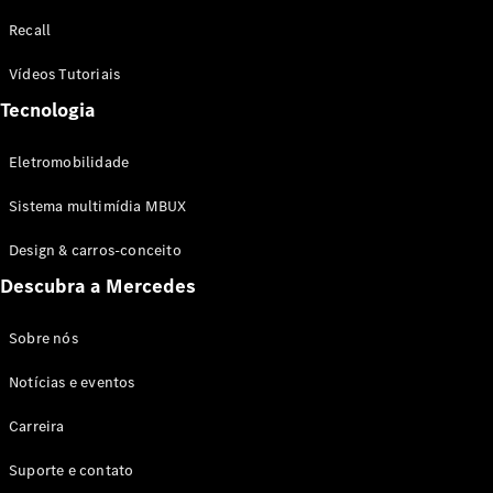
Configurador
Recall
Test drive
Showroom
Vídeos Tutoriais
Online
Tecnologia
SUV
Eletromobilidade
Sistema multimídia MBUX
Design & carros-conceito
Todos os
Descubra a Mercedes
SUVs
EQB
Elétrico
GLA
Sobre nós
GLB
Notícias e eventos
GLC
GLC Coupé
Carreira
GLE
GLE Coupé
Suporte e contato
GLS