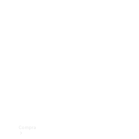
Configurador
Test drive
Showroom Online
Compra