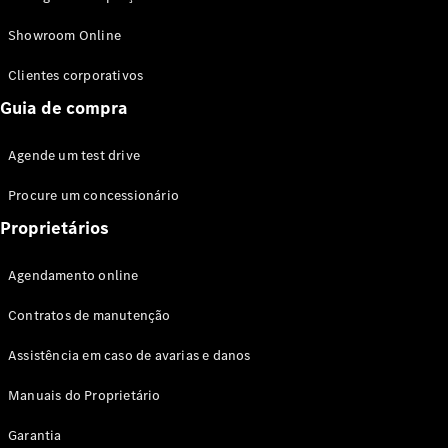
Modelos híbridos plug-in
Showroom Online
Sedans
Clientes corporativos
Guia de compra
Agende um test drive
Procure um concessionário
Todos os
Sedans
Proprietários
Classe C
Sedan
Agendamento online
EQE
Elétrico
Sedan
Contratos de manutenção
Classe E
Sedan
Assistência em caso de avarias e danos
Classe S
Sedan
Manuais do Proprietário
Longo
Garantia