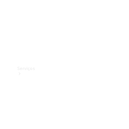
Originais
Coleção
Serviços
Todos os
serviços