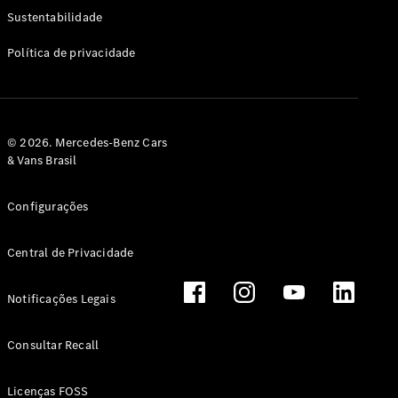
Classe G
Sustentabilidade
Configurador
Política de privacidade
Test drive
Showroom
Online
Hatchback
© 2026. Mercedes-Benz Cars
& Vans Brasil
Configurações
Central de Privacidade
Classe A
Hatchback
Notificações Legais
Configurador
Test drive
Consultar Recall
Showroom
Online
Licenças FOSS