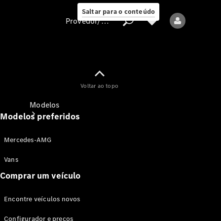
Saltar para o conteúdo
Provedor/proteção de dados
Provedor/proteção
Voltar ao topo
de dados
Modelos
Modelos preferidos
Mercedes-AMG
Vans
Comprar um veículo
Todos os modelos
Encontre veículos novos
Modelos elétricos
Configurador e preços