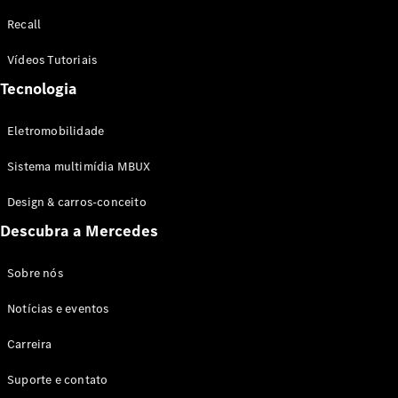
Configurador
Recall
Test drive
Showroom
Vídeos Tutoriais
Online
Tecnologia
SUV
Eletromobilidade
Sistema multimídia MBUX
Design & carros-conceito
Todos os
Descubra a Mercedes
SUVs
EQB
Elétrico
GLA
Sobre nós
GLB
Notícias e eventos
GLC
GLC Coupé
Carreira
GLE
GLE Coupé
Suporte e contato
GLS