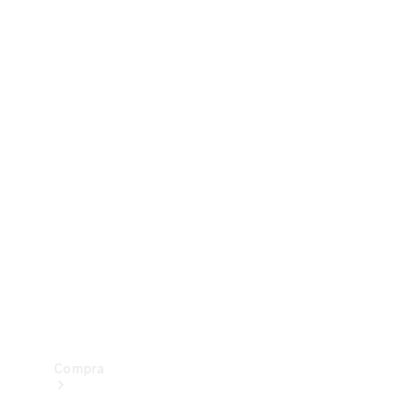
Configurador
Test drive
Showroom Online
Compra