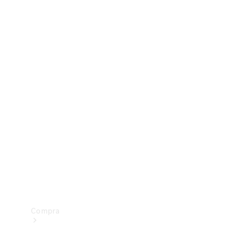
Configurador
Test drive
Showroom Online
Compra