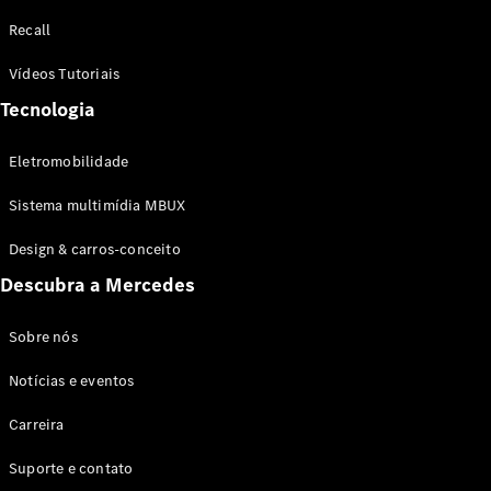
Configurador
Recall
Test drive
Showroom
Vídeos Tutoriais
Online
Tecnologia
SUV
Eletromobilidade
Sistema multimídia MBUX
Design & carros-conceito
Todos os
Descubra a Mercedes
SUVs
EQB
Elétrico
GLA
Sobre nós
GLB
Notícias e eventos
GLC
GLC Coupé
Carreira
GLE
GLE Coupé
Suporte e contato
GLS