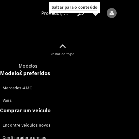
Saltar para o conteúdo
Provedor/proteção de dados
Provedor/proteção
Voltar ao topo
de dados
Modelos
Modelos preferidos
Mercedes-AMG
Vans
Comprar um veículo
Todos os modelos
Encontre veículos novos
Modelos elétricos
Configurador e preços