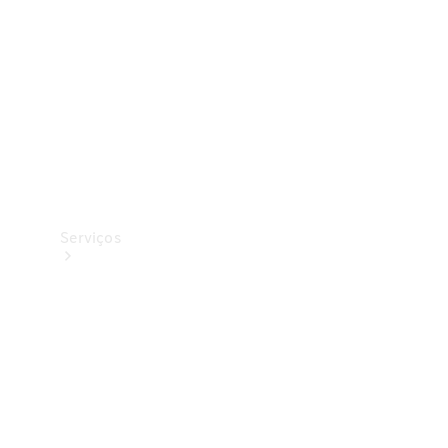
Originais
Coleção
Serviços
Todos os
serviços