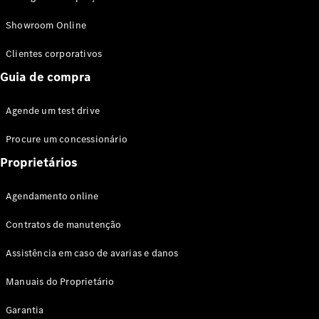
Modelos híbridos plug-in
Showroom Online
Sedans
Clientes corporativos
Guia de compra
Agende um test drive
Procure um concessionário
Todos os
Sedans
Proprietários
Classe C
Sedan
Agendamento online
EQE
Elétrico
Sedan
Contratos de manutenção
Classe E
Sedan
Assistência em caso de avarias e danos
Classe S
Sedan
Manuais do Proprietário
Longo
Garantia