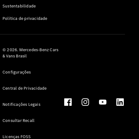
Classe G
Sustentabilidade
Configurador
Política de privacidade
Test drive
Showroom
Online
Hatchback
© 2026. Mercedes-Benz Cars
& Vans Brasil
Configurações
Central de Privacidade
Classe A
Hatchback
Notificações Legais
Configurador
Test drive
Consultar Recall
Showroom
Online
Licenças FOSS