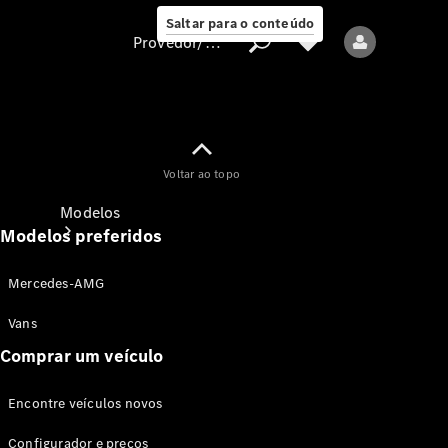
Saltar para o conteúdo
Provedor/proteção de dados
Provedor/proteção
Voltar ao topo
de dados
Modelos
Modelos preferidos
Mercedes-AMG
Vans
Comprar um veículo
Todos os modelos
Encontre veículos novos
Modelos elétricos
Configurador e preços