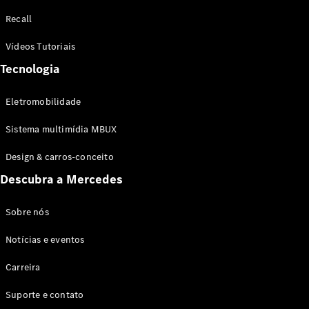
Configurador
Recall
Test drive
Showroom
Vídeos Tutoriais
Online
Tecnologia
SUV
Eletromobilidade
Sistema multimídia MBUX
Design & carros-conceito
Todos os
Descubra a Mercedes
SUVs
EQB
Elétrico
GLA
Sobre nós
GLB
Notícias e eventos
GLC
GLC Coupé
Carreira
GLE
GLE Coupé
Suporte e contato
GLS