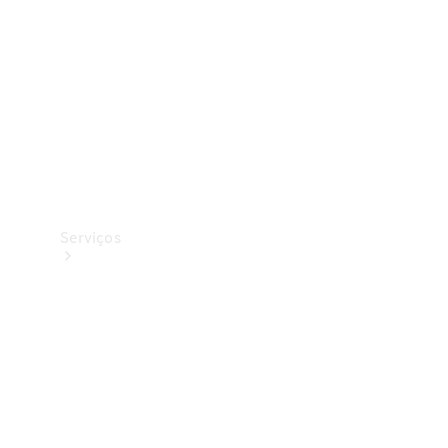
Originais
Coleção
Serviços
Todos os
serviços