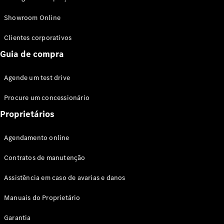
Modelos híbridos plug-in
Showroom Online
Sedans
Clientes corporativos
Guia de compra
Agende um test drive
Procure um concessionário
Todos os
Sedans
Proprietários
Classe C
Sedan
Agendamento online
EQE
Elétrico
Sedan
Contratos de manutenção
Classe E
Sedan
Assistência em caso de avarias e danos
Classe S
Sedan
Manuais do Proprietário
Longo
Garantia