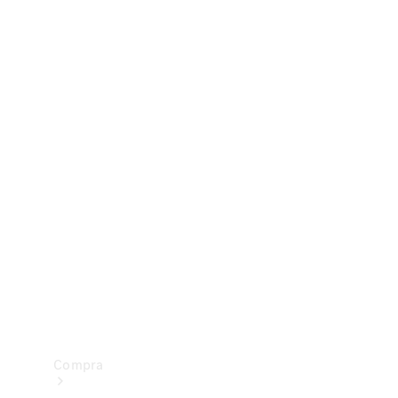
Configurador
Test drive
Showroom Online
Compra