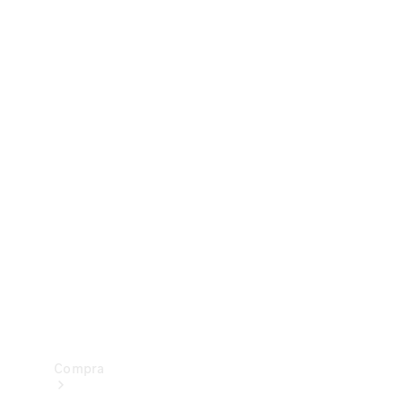
Configurador
Test drive
Showroom Online
Compra