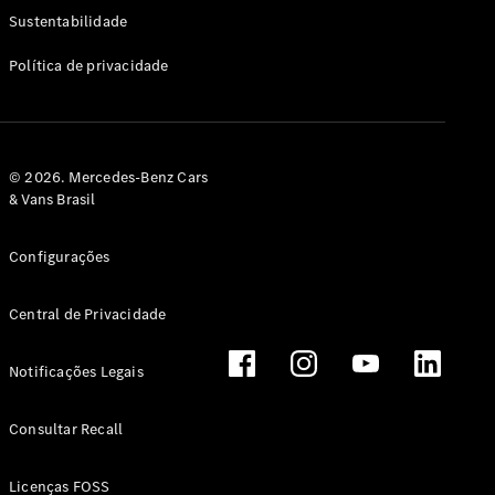
Classe G
Sustentabilidade
Configurador
Política de privacidade
Test drive
Showroom
Online
Hatchback
© 2026. Mercedes-Benz Cars
& Vans Brasil
Configurações
Central de Privacidade
Classe A
Hatchback
Notificações Legais
Configurador
Test drive
Consultar Recall
Showroom
Online
Licenças FOSS