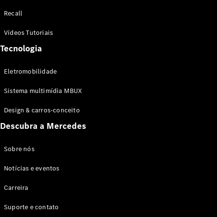
Configurador
Recall
Test drive
Showroom
Vídeos Tutoriais
Online
Tecnologia
SUV
Eletromobilidade
Sistema multimídia MBUX
Design & carros-conceito
Todos os
Descubra a Mercedes
SUVs
EQB
Elétrico
GLA
Sobre nós
GLB
Notícias e eventos
GLC
GLC Coupé
Carreira
GLE
GLE Coupé
Suporte e contato
GLS