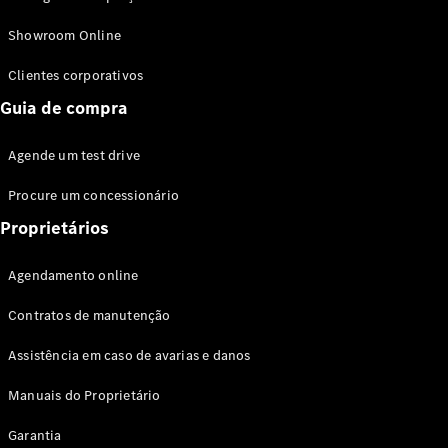
Modelos híbridos plug-in
Showroom Online
Sedans
Clientes corporativos
Guia de compra
Agende um test drive
Procure um concessionário
Todos os
Sedans
Proprietários
Classe C
Sedan
Agendamento online
EQE
Elétrico
Sedan
Contratos de manutenção
Classe E
Sedan
Assistência em caso de avarias e danos
Classe S
Sedan
Manuais do Proprietário
Longo
Garantia