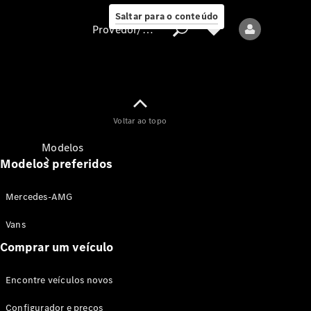
Saltar para o conteúdo
Provedor/proteção de dados
Provedor/proteção
Voltar ao topo
de dados
Modelos
Modelos preferidos
Mercedes-AMG
Vans
Comprar um veículo
Todos os modelos
Encontre veículos novos
Modelos elétricos
Configurador e preços