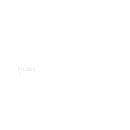
Originais
Coleção
Serviços
Todos os
serviços