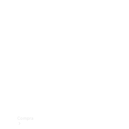
Configurador
Test drive
Showroom Online
Compra