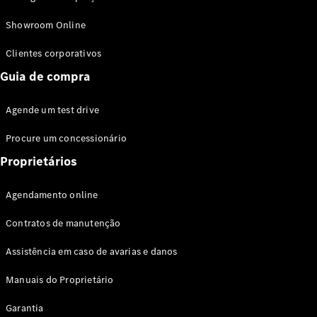
Modelos híbridos plug-in
Showroom Online
Sedans
Clientes corporativos
Guia de compra
Agende um test drive
Procure um concessionário
Todos os
Sedans
Proprietários
Classe C
Sedan
Agendamento online
EQE
Elétrico
Sedan
Contratos de manutenção
Classe E
Sedan
Assistência em caso de avarias e danos
Classe S
Sedan
Manuais do Proprietário
Longo
Garantia