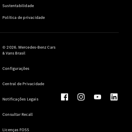
Classe G
Sustentabilidade
Configurador
Política de privacidade
Test drive
Showroom
Online
Hatchback
© 2026. Mercedes-Benz Cars
& Vans Brasil
Configurações
Central de Privacidade
Classe A
Hatchback
Notificações Legais
Configurador
Test drive
Consultar Recall
Showroom
Online
Licenças FOSS