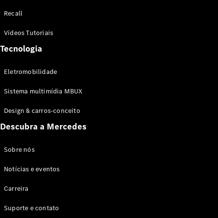
Configurador
Recall
Test drive
Showroom
Vídeos Tutoriais
Online
Tecnologia
SUV
Eletromobilidade
Sistema multimídia MBUX
Design & carros-conceito
Todos os
Descubra a Mercedes
SUVs
EQB
Elétrico
GLA
Sobre nós
GLB
Notícias e eventos
GLC
GLC Coupé
Carreira
GLE
GLE Coupé
Suporte e contato
GLS