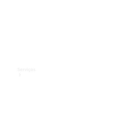
Originais
Coleção
Serviços
Todos os
serviços