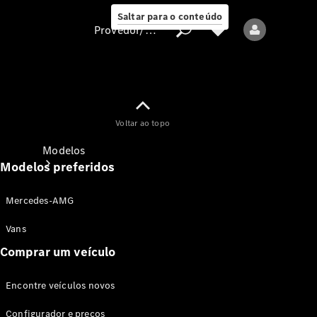
Saltar para o conteúdo
Provedor/proteção de dados
Provedor/proteção
Voltar ao topo
de dados
Modelos
Modelos preferidos
Mercedes-AMG
Vans
Comprar um veículo
Todos os modelos
Encontre veículos novos
Modelos elétricos
Configurador e preços