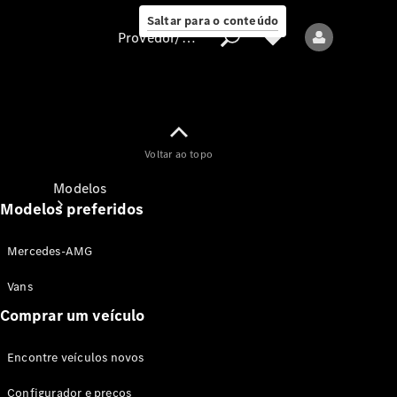
Saltar para o conteúdo
Provedor/proteção de dados
Provedor/proteção
Voltar ao topo
de dados
Modelos
Modelos preferidos
Mercedes-AMG
Vans
Comprar um veículo
Todos os modelos
Encontre veículos novos
Modelos elétricos
Configurador e preços