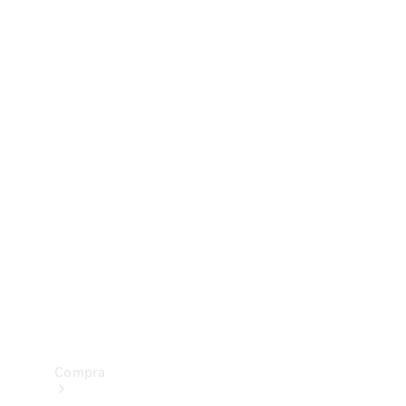
Configurador
Test drive
Showroom Online
Compra