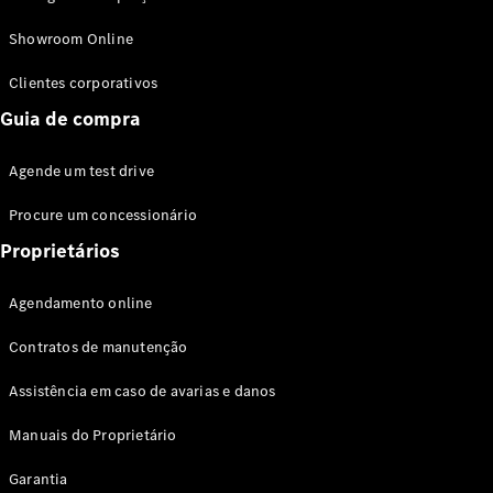
Modelos híbridos plug-in
Showroom Online
Sedans
Clientes corporativos
Guia de compra
Agende um test drive
Procure um concessionário
Todos os
Sedans
Proprietários
Classe C
Sedan
Agendamento online
EQE
Elétrico
Sedan
Contratos de manutenção
Classe E
Sedan
Assistência em caso de avarias e danos
Classe S
Sedan
Manuais do Proprietário
Longo
Garantia