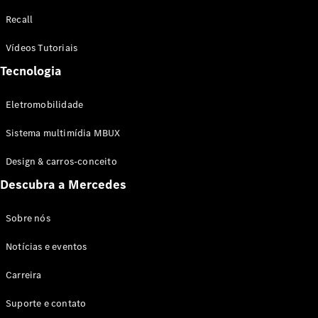
Configurador
Recall
Test drive
Showroom
Vídeos Tutoriais
Online
Tecnologia
SUV
Eletromobilidade
Sistema multimídia MBUX
Design & carros-conceito
Todos os
Descubra a Mercedes
SUVs
EQB
Elétrico
GLA
Sobre nós
GLB
Notícias e eventos
GLC
GLC Coupé
Carreira
GLE
GLE Coupé
Suporte e contato
GLS