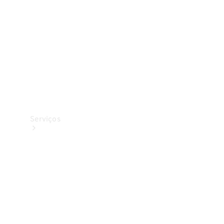
Originais
Coleção
Serviços
Todos os
serviços