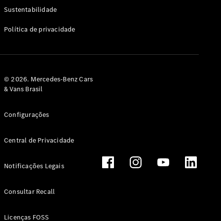
Classe G
Sustentabilidade
Configurador
Política de privacidade
Test drive
Showroom
Online
Hatchback
© 2026. Mercedes-Benz Cars
& Vans Brasil
Configurações
Central de Privacidade
Classe A
Hatchback
Notificações Legais
Configurador
Test drive
Consultar Recall
Showroom
Online
Licenças FOSS