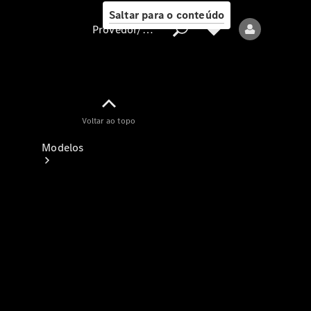
Saltar para o conteúdo
Provedor/proteção de dados
Provedor/proteção
Voltar ao topo
de dados
Modelos
Todos os modelos
Modelos elétricos