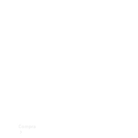
Configurador
Test drive
Showroom Online
Compra