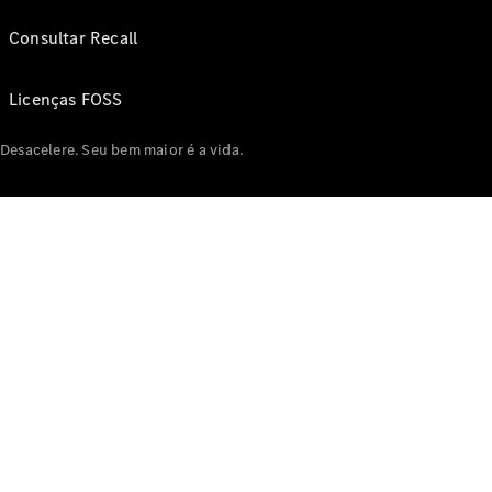
Consultar Recall
Licenças FOSS
Desacelere. Seu bem maior é a vida.