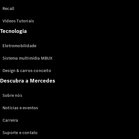
Configurador
Recall
Test drive
Showroom
Vídeos Tutoriais
Online
Tecnologia
SUV
Eletromobilidade
Sistema multimídia MBUX
Design & carros-conceito
Todos os
Descubra a Mercedes
SUVs
EQB
Elétrico
GLA
Sobre nós
GLB
Notícias e eventos
GLC
GLC Coupé
Carreira
GLE
GLE Coupé
Suporte e contato
GLS