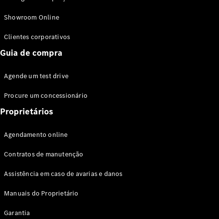
Modelos híbridos plug-in
Showroom Online
Sedans
Clientes corporativos
Guia de compra
Agende um test drive
Procure um concessionário
Todos os
Sedans
Proprietários
Classe C
Sedan
Agendamento online
EQE
Elétrico
Sedan
Contratos de manutenção
Classe E
Sedan
Assistência em caso de avarias e danos
Classe S
Sedan
Manuais do Proprietário
Longo
Garantia