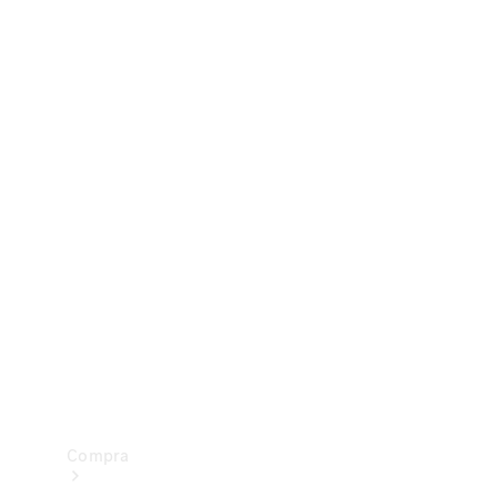
Configurador
Test drive
Showroom Online
Compra