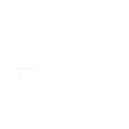
Originais
Coleção
Serviços
Todos os
serviços