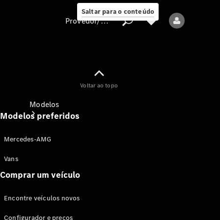
Saltar para o conteúdo
Provedor/proteção de dados
Provedor/proteção
Voltar ao topo
de dados
Modelos
Modelos preferidos
Mercedes-AMG
Vans
Comprar um veículo
Todos os modelos
Encontre veículos novos
Modelos elétricos
Configurador e preços