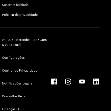
Classe G
Sustentabilidade
Configurador
Política de privacidade
Test drive
Showroom
Online
Hatchback
© 2026. Mercedes-Benz Cars
& Vans Brasil
Configurações
Central de Privacidade
Classe A
Hatchback
Notificações Legais
Configurador
Test drive
Consultar Recall
Showroom
Online
Licenças FOSS