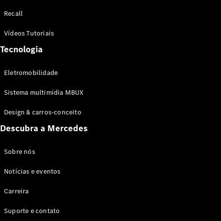
Configurador
Recall
Test drive
Showroom
Vídeos Tutoriais
Online
Tecnologia
SUV
Eletromobilidade
Sistema multimídia MBUX
Design & carros-conceito
Todos os
Descubra a Mercedes
SUVs
EQB
Elétrico
GLA
Sobre nós
GLB
Notícias e eventos
GLC
GLC Coupé
Carreira
GLE
GLE Coupé
Suporte e contato
GLS