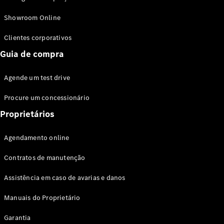
Modelos híbridos plug-in
Showroom Online
Sedans
Clientes corporativos
Guia de compra
Agende um test drive
Procure um concessionário
Todos os
Sedans
Proprietários
Classe C
Sedan
Agendamento online
EQE
Elétrico
Sedan
Contratos de manutenção
Classe E
Sedan
Assistência em caso de avarias e danos
Classe S
Sedan
Manuais do Proprietário
Longo
Garantia