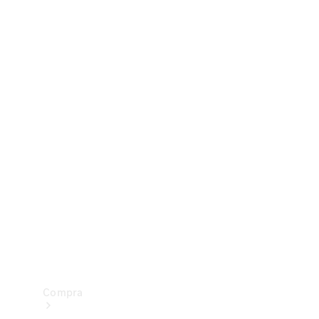
Configurador
Test drive
Showroom Online
Compra