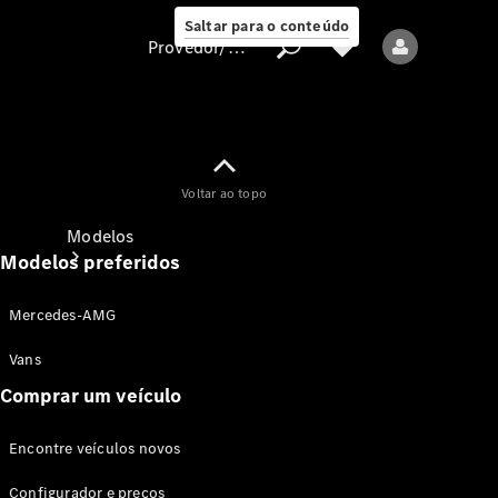
Saltar para o conteúdo
Provedor/proteção de dados
Provedor/proteção
Voltar ao topo
de dados
Modelos
Modelos preferidos
Mercedes-AMG
Vans
Comprar um veículo
Todos os modelos
Encontre veículos novos
Modelos elétricos
Configurador e preços