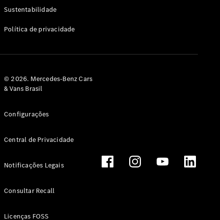
Classe G
Sustentabilidade
Configurador
Política de privacidade
Test drive
Showroom
Online
Hatchback
© 2026. Mercedes-Benz Cars
& Vans Brasil
Configurações
Central de Privacidade
Classe A
Hatchback
Notificações Legais
Configurador
Test drive
Consultar Recall
Showroom
Online
Licenças FOSS