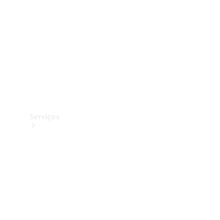
Originais
Coleção
Serviços
Todos os
serviços