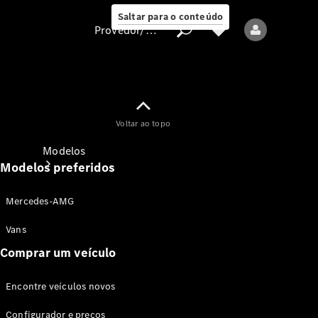
Saltar para o conteúdo
Provedor/proteção de dados
Provedor/proteção
Voltar ao topo
de dados
Modelos
Modelos preferidos
Mercedes-AMG
Vans
Comprar um veículo
Todos os modelos
Encontre veículos novos
Modelos elétricos
Configurador e preços