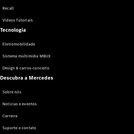
Configurador
Recall
Test drive
Showroom
Vídeos Tutoriais
Online
Tecnologia
SUV
Eletromobilidade
Sistema multimídia MBUX
Design & carros-conceito
Todos os
Descubra a Mercedes
SUVs
EQB
Elétrico
GLA
Sobre nós
GLB
Notícias e eventos
GLC
GLC Coupé
Carreira
GLE
GLE Coupé
Suporte e contato
GLS