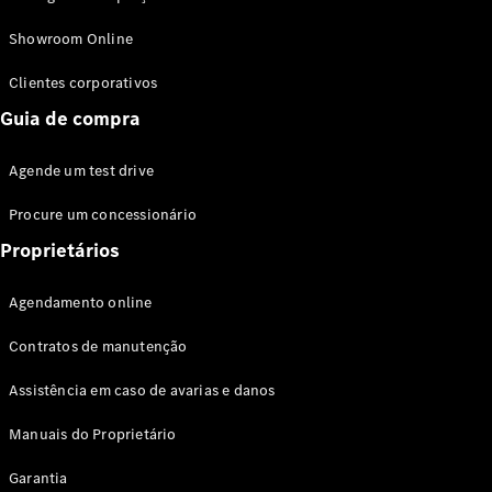
Modelos híbridos plug-in
Showroom Online
Sedans
Clientes corporativos
Guia de compra
Agende um test drive
Procure um concessionário
Todos os
Sedans
Proprietários
Classe C
Sedan
Agendamento online
EQE
Elétrico
Sedan
Contratos de manutenção
Classe E
Sedan
Assistência em caso de avarias e danos
Classe S
Sedan
Manuais do Proprietário
Longo
Garantia