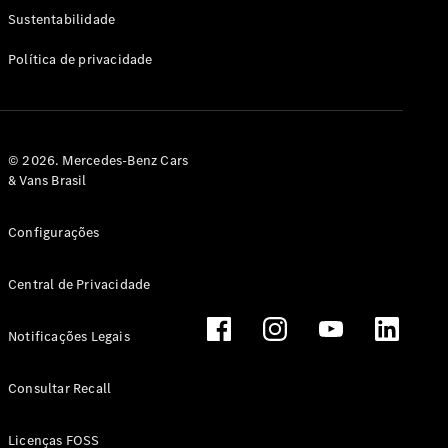
Classe G
Sustentabilidade
Configurador
Política de privacidade
Test drive
Showroom
Online
Hatchback
© 2026. Mercedes-Benz Cars
& Vans Brasil
Configurações
Central de Privacidade
Classe A
Hatchback
Notificações Legais
Configurador
Test drive
Consultar Recall
Showroom
Online
Licenças FOSS