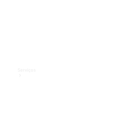
Originais
Coleção
Serviços
Todos os
serviços