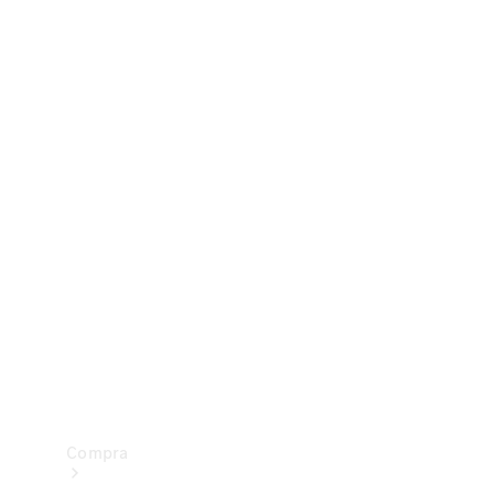
Configurador
Test drive
Showroom Online
Compra