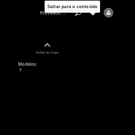
Saltar para o conteúdo
Provedor/proteção de dados
Provedor/proteção
Voltar ao topo
de dados
Modelos
Todos os modelos
Modelos elétricos