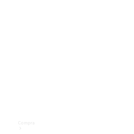
Configurador
Test drive
Showroom Online
Compra