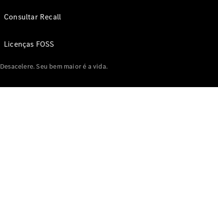
Consultar Recall
Licenças FOSS
Desacelere. Seu bem maior é a vida.