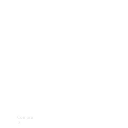
Configurador
Test drive
Showroom Online
Compra