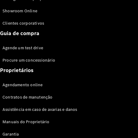
Modelos híbridos plug-in
Showroom Online
Sedans
Clientes corporativos
Guia de compra
Agende um test drive
Procure um concessionário
Todos os
Sedans
Proprietários
Classe C
Sedan
Agendamento online
EQE
Elétrico
Sedan
Contratos de manutenção
Classe E
Sedan
Assistência em caso de avarias e danos
Classe S
Sedan
Manuais do Proprietário
Longo
Garantia