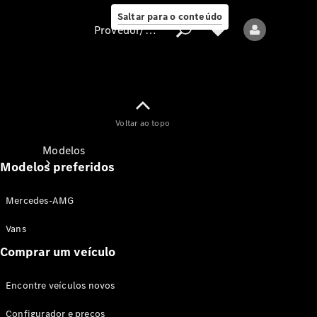
Saltar para o conteúdo
Provedor/proteção de dados
Provedor/proteção
Voltar ao topo
de dados
Modelos
Modelos preferidos
Mercedes-AMG
Vans
Comprar um veículo
Todos os modelos
Encontre veículos novos
Modelos elétricos
Configurador e preços