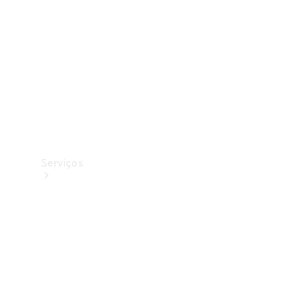
Originais
Coleção
Serviços
Todos os
serviços