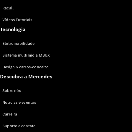
Configurador
Recall
Test drive
Showroom
Vídeos Tutoriais
Online
Tecnologia
SUV
Eletromobilidade
Sistema multimídia MBUX
Design & carros-conceito
Todos os
Descubra a Mercedes
SUVs
EQB
Elétrico
GLA
Sobre nós
GLB
Notícias e eventos
GLC
GLC Coupé
Carreira
GLE
GLE Coupé
Suporte e contato
GLS