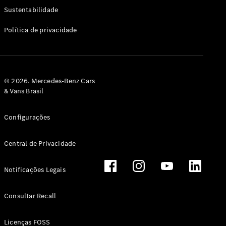
Classe G
Sustentabilidade
Configurador
Política de privacidade
Test drive
Showroom
Online
Hatchback
© 2026. Mercedes-Benz Cars
& Vans Brasil
Configurações
Central de Privacidade
Classe A
Hatchback
Notificações Legais
Configurador
Test drive
Consultar Recall
Showroom
Online
Licenças FOSS