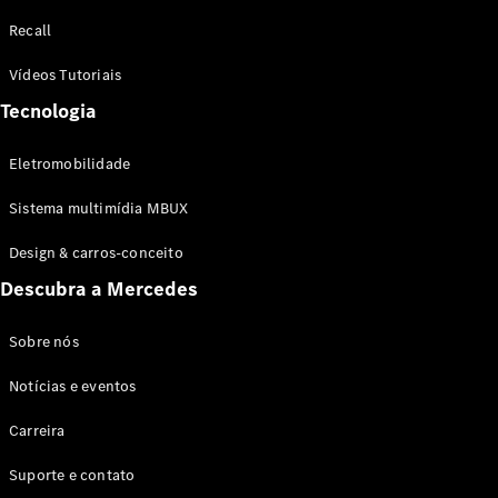
Configurador
Recall
Test drive
Showroom
Vídeos Tutoriais
Online
Tecnologia
SUV
Eletromobilidade
Sistema multimídia MBUX
Design & carros-conceito
Todos os
Descubra a Mercedes
SUVs
EQB
Elétrico
GLA
Sobre nós
GLB
Notícias e eventos
GLC
GLC Coupé
Carreira
GLE
GLE Coupé
Suporte e contato
GLS