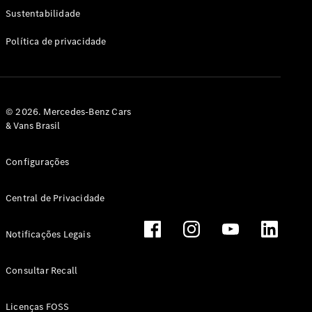
Classe G
Sustentabilidade
Configurador
Política de privacidade
Test drive
Showroom
Online
Hatchback
© 2026. Mercedes-Benz Cars
& Vans Brasil
Configurações
Central de Privacidade
Classe A
Hatchback
Notificações Legais
Configurador
Test drive
Consultar Recall
Showroom
Online
Licenças FOSS