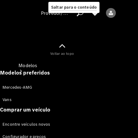
Saltar para o conteúdo
Provedor/proteção de dados
Provedor/proteção
Voltar ao topo
de dados
Modelos
Modelos preferidos
Mercedes-AMG
Vans
Comprar um veículo
Todos os modelos
Encontre veículos novos
Modelos elétricos
Configurador e preços