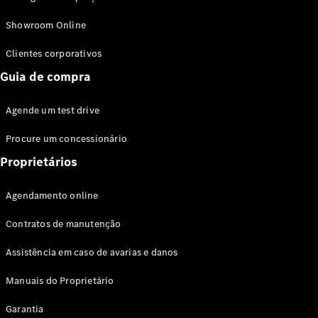
Modelos híbridos plug-in
Showroom Online
Sedans
Clientes corporativos
Guia de compra
Agende um test drive
Procure um concessionário
Todos os
Sedans
Proprietários
Classe C
Sedan
Agendamento online
EQE
Elétrico
Sedan
Contratos de manutenção
Classe E
Sedan
Assistência em caso de avarias e danos
Classe S
Sedan
Manuais do Proprietário
Longo
Garantia