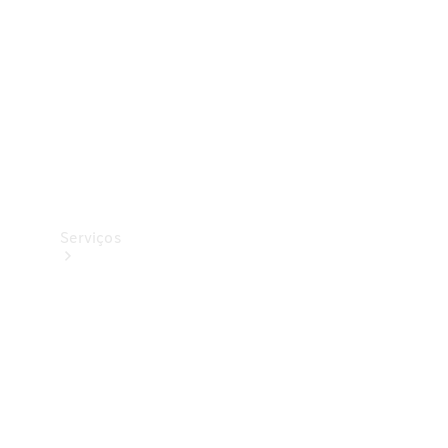
Originais
Coleção
Serviços
Todos os
serviços