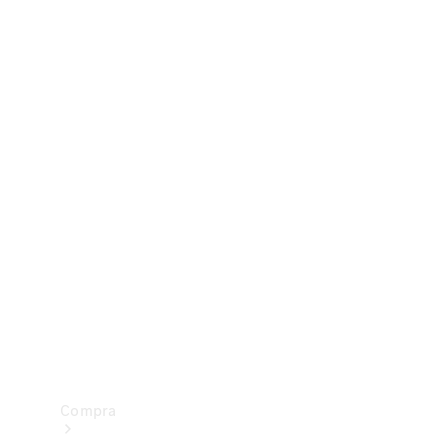
Configurador
Test drive
Showroom Online
Compra