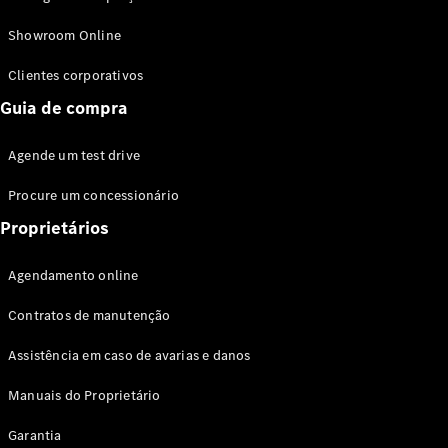
Modelos híbridos plug-in
Showroom Online
Sedans
Clientes corporativos
Guia de compra
Agende um test drive
Procure um concessionário
Todos os
Sedans
Proprietários
Classe C
Sedan
Agendamento online
EQE
Elétrico
Sedan
Contratos de manutenção
Classe E
Sedan
Assistência em caso de avarias e danos
Classe S
Sedan
Manuais do Proprietário
Longo
Garantia