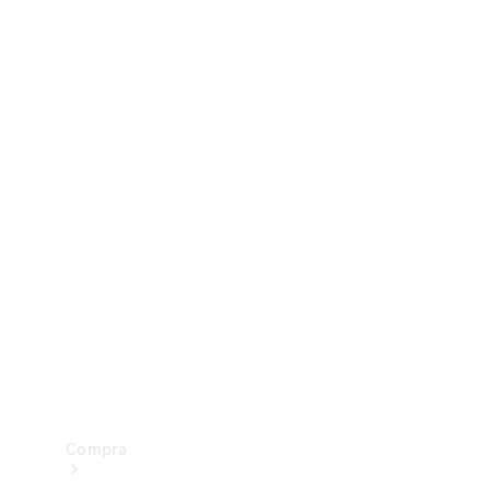
Configurador
Test drive
Showroom Online
Compra