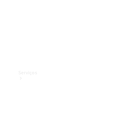
Originais
Coleção
Serviços
Todos os
serviços