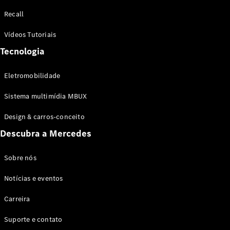
Configurador
Recall
Test drive
Showroom
Vídeos Tutoriais
Online
Tecnologia
SUV
Eletromobilidade
Sistema multimídia MBUX
Design & carros-conceito
Todos os
Descubra a Mercedes
SUVs
EQB
Elétrico
GLA
Sobre nós
GLB
Notícias e eventos
GLC
GLC Coupé
Carreira
GLE
GLE Coupé
Suporte e contato
GLS