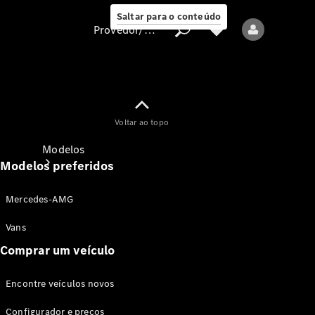
Saltar para o conteúdo
Provedor/proteção de dados
Provedor/proteção
Voltar ao topo
de dados
Modelos
Modelos preferidos
Mercedes-AMG
Vans
Comprar um veículo
Todos os modelos
Encontre veículos novos
Modelos elétricos
Configurador e preços