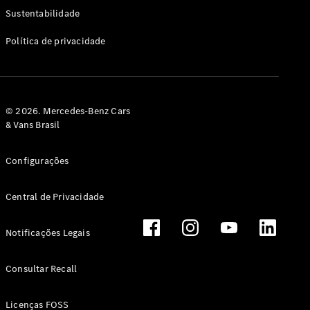
Classe G
Sustentabilidade
Configurador
Política de privacidade
Test drive
Showroom
Online
Hatchback
© 2026. Mercedes-Benz Cars
& Vans Brasil
Configurações
Central de Privacidade
Classe A
Hatchback
Notificações Legais
Configurador
Test drive
Consultar Recall
Showroom
Online
Licenças FOSS