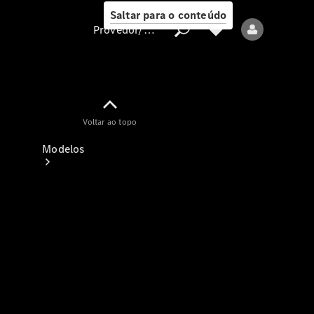
Saltar para o conteúdo
Provedor/proteção de dados
Provedor/proteção
Voltar ao topo
de dados
Modelos
Todos os modelos
Modelos elétricos