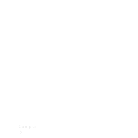
Configurador
Test drive
Showroom Online
Compra