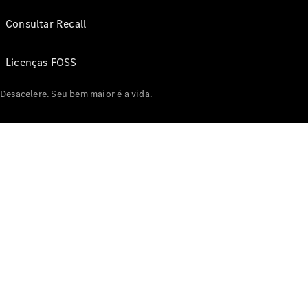
Consultar Recall
Licenças FOSS
Desacelere. Seu bem maior é a vida.