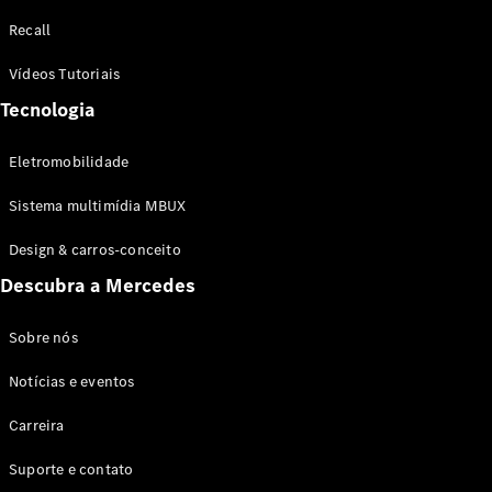
Configurador
Recall
Test drive
Showroom
Vídeos Tutoriais
Online
Tecnologia
SUV
Eletromobilidade
Sistema multimídia MBUX
Design & carros-conceito
Todos os
Descubra a Mercedes
SUVs
EQB
Elétrico
GLA
Sobre nós
GLB
Notícias e eventos
GLC
GLC Coupé
Carreira
GLE
GLE Coupé
Suporte e contato
GLS