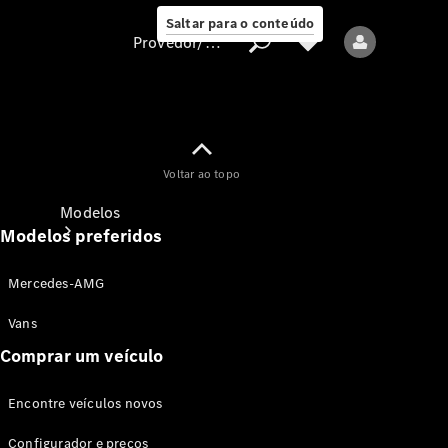
Saltar para o conteúdo
Provedor/proteção de dados
Provedor/proteção
Voltar ao topo
de dados
Modelos
Modelos preferidos
Mercedes-AMG
Vans
Comprar um veículo
Todos os modelos
Encontre veículos novos
Modelos elétricos
Configurador e preços