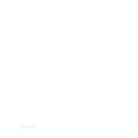
Configurador
Test drive
Showroom Online
Compra