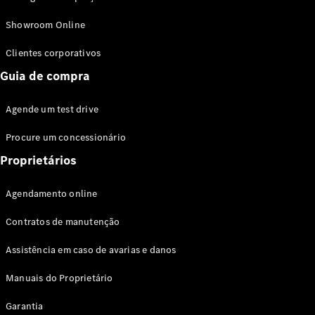
Modelos híbridos plug-in
Showroom Online
Sedans
Clientes corporativos
Guia de compra
Agende um test drive
Procure um concessionário
Todos os
Sedans
Proprietários
Classe C
Sedan
Agendamento online
EQE
Elétrico
Sedan
Contratos de manutenção
Classe E
Sedan
Assistência em caso de avarias e danos
Classe S
Sedan
Manuais do Proprietário
Longo
Garantia