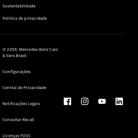
Classe G
Sustentabilidade
Configurador
Política de privacidade
Test drive
Showroom
Online
Hatchback
© 2026. Mercedes-Benz Cars
& Vans Brasil
Configurações
Central de Privacidade
Classe A
Hatchback
Notificações Legais
Configurador
Test drive
Consultar Recall
Showroom
Online
Licenças FOSS