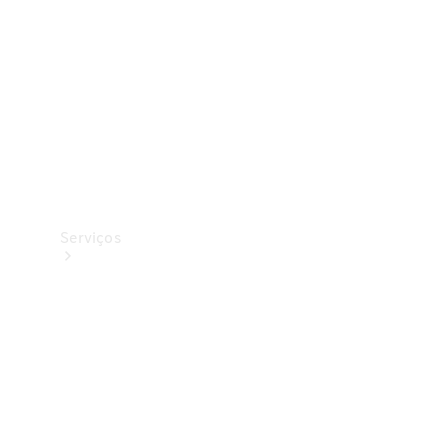
Originais
Coleção
Serviços
Todos os
serviços