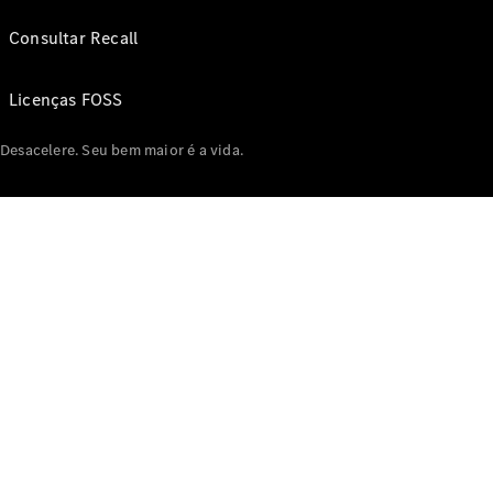
Consultar Recall
Licenças FOSS
Desacelere. Seu bem maior é a vida.