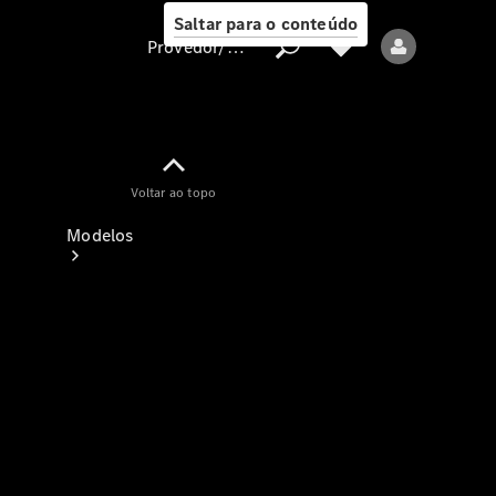
Saltar para o conteúdo
Provedor/proteção de dados
Provedor/proteção
Voltar ao topo
de dados
Modelos
Todos os modelos
Modelos elétricos