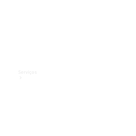
Originais
Coleção
Serviços
Todos os
serviços