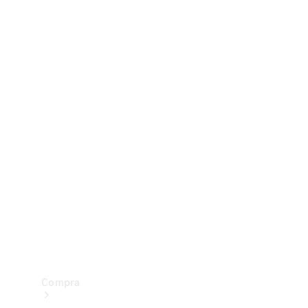
Configurador
Test drive
Showroom Online
Compra