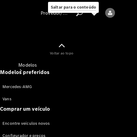
Saltar para o conteúdo
Provedor/proteção de dados
Provedor/proteção
Voltar ao topo
de dados
Modelos
Modelos preferidos
Mercedes-AMG
Vans
Comprar um veículo
Todos os modelos
Encontre veículos novos
Modelos elétricos
Configurador e preços