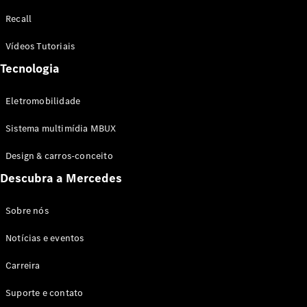
Configurador
Recall
Test drive
Showroom
Vídeos Tutoriais
Online
Tecnologia
SUV
Eletromobilidade
Sistema multimídia MBUX
Design & carros-conceito
Todos os
Descubra a Mercedes
SUVs
EQB
Elétrico
GLA
Sobre nós
GLB
Notícias e eventos
GLC
GLC Coupé
Carreira
GLE
GLE Coupé
Suporte e contato
GLS