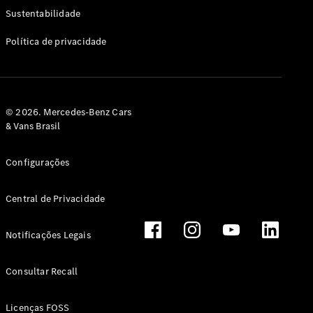
Classe G
Sustentabilidade
Configurador
Política de privacidade
Test drive
Showroom
Online
Hatchback
© 2026. Mercedes-Benz Cars
& Vans Brasil
Configurações
Central de Privacidade
Classe A
Hatchback
Notificações Legais
Configurador
Test drive
Consultar Recall
Showroom
Online
Licenças FOSS