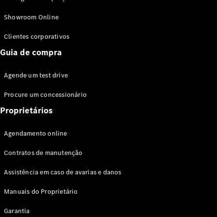
Modelos híbridos plug-in
Showroom Online
Sedans
Clientes corporativos
Guia de compra
Agende um test drive
Procure um concessionário
Todos os
Sedans
Proprietários
Classe C
Sedan
Agendamento online
EQE
Elétrico
Sedan
Contratos de manutenção
Classe E
Sedan
Assistência em caso de avarias e danos
Classe S
Sedan
Manuais do Proprietário
Longo
Garantia