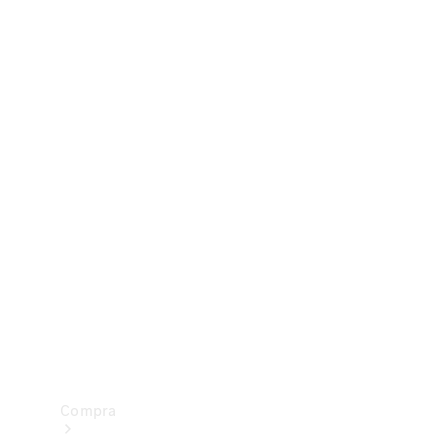
Configurador
Test drive
Showroom Online
Compra