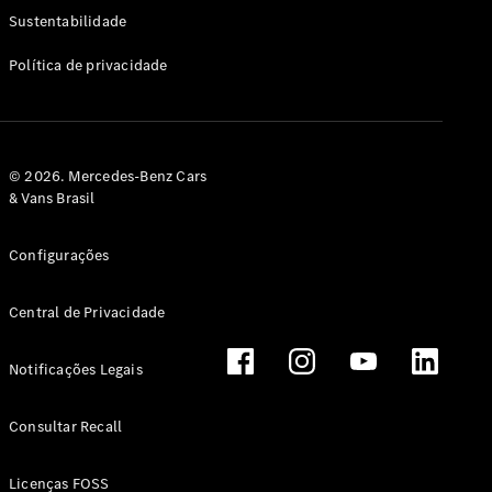
Classe G
Sustentabilidade
Configurador
Política de privacidade
Test drive
Showroom
Online
Hatchback
© 2026. Mercedes-Benz Cars
& Vans Brasil
Configurações
Central de Privacidade
Classe A
Hatchback
Notificações Legais
Configurador
Test drive
Consultar Recall
Showroom
Online
Licenças FOSS