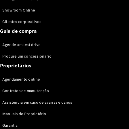
Modelos híbridos plug-in
Showroom Online
Sedans
Clientes corporativos
Guia de compra
Agende um test drive
Procure um concessionário
Todos os
Sedans
Proprietários
Classe C
Sedan
Agendamento online
EQE
Elétrico
Sedan
Contratos de manutenção
Classe E
Sedan
Assistência em caso de avarias e danos
Classe S
Sedan
Manuais do Proprietário
Longo
Garantia