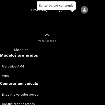
Saltar para o conteúdo
Provedor/proteção de dados
Provedor/proteção
Voltar ao topo
de dados
Modelos
Modelos preferidos
Mercedes-AMG
Vans
Comprar um veículo
Todos os modelos
Encontre veículos novos
Modelos elétricos
Configurador e preços