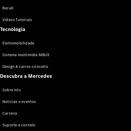
Configurador
Recall
Test drive
Showroom
Vídeos Tutoriais
Online
Tecnologia
SUV
Eletromobilidade
Sistema multimídia MBUX
Design & carros-conceito
Todos os
Descubra a Mercedes
SUVs
EQB
Elétrico
GLA
Sobre nós
GLB
Notícias e eventos
GLC
GLC Coupé
Carreira
GLE
GLE Coupé
Suporte e contato
GLS