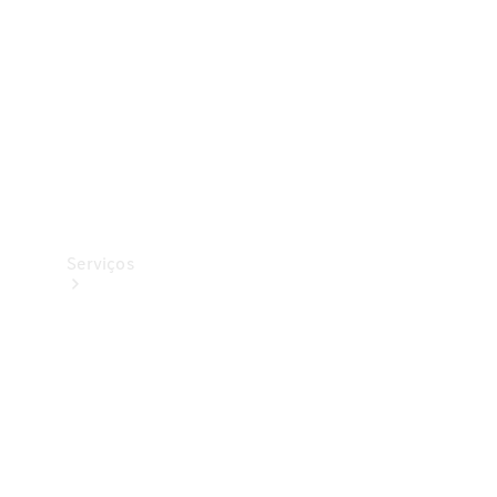
Originais
Coleção
Serviços
Todos os
serviços