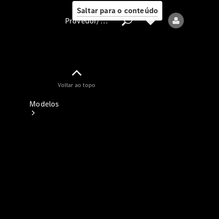
Saltar para o conteúdo
Provedor/proteção de dados
Provedor/proteção
Voltar ao topo
de dados
Modelos
Todos os modelos
Modelos elétricos