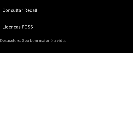
Consultar Recall
Licenças FOSS
Desacelere. Seu bem maior é a vida.