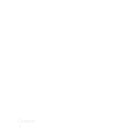
Configurador
Test drive
Showroom Online
Compra