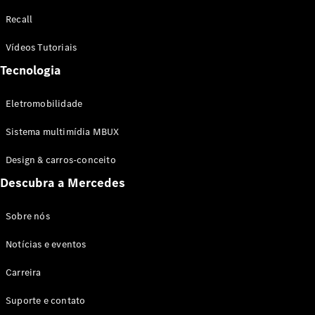
Configurador
Recall
Test drive
Showroom
Vídeos Tutoriais
Online
Tecnologia
SUV
Eletromobilidade
Sistema multimídia MBUX
Design & carros-conceito
Todos os
Descubra a Mercedes
SUVs
EQB
Elétrico
GLA
Sobre nós
GLB
Notícias e eventos
GLC
GLC Coupé
Carreira
GLE
GLE Coupé
Suporte e contato
GLS