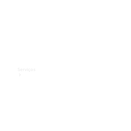
Originais
Coleção
Serviços
Todos os
serviços