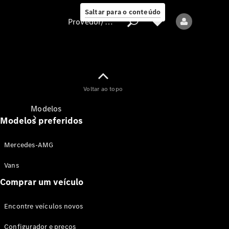
Saltar para o conteúdo
Provedor/proteção de dados
Provedor/proteção
Voltar ao topo
de dados
Modelos
Modelos preferidos
Mercedes-AMG
Vans
Comprar um veículo
Todos os modelos
Encontre veículos novos
Modelos elétricos
Configurador e preços