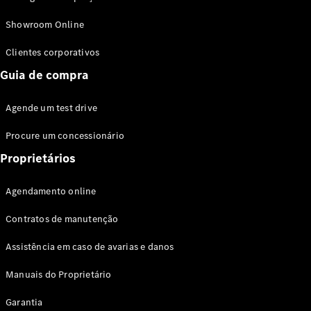
Modelos híbridos plug-in
Showroom Online
Sedans
Clientes corporativos
Guia de compra
Agende um test drive
Procure um concessionário
Todos os
Sedans
Proprietários
Classe C
Sedan
Agendamento online
EQE
Elétrico
Sedan
Contratos de manutenção
Classe E
Sedan
Assistência em caso de avarias e danos
Classe S
Sedan
Manuais do Proprietário
Longo
Garantia