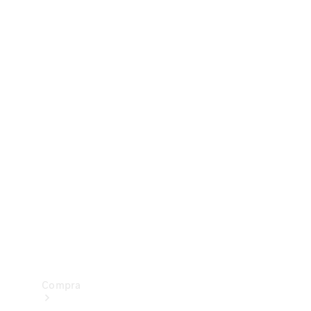
Configurador
Test drive
Showroom Online
Compra