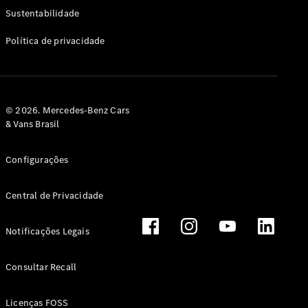
Classe G
Sustentabilidade
Configurador
Política de privacidade
Test drive
Showroom
Online
Hatchback
© 2026. Mercedes-Benz Cars
& Vans Brasil
Configurações
Central de Privacidade
Classe A
Hatchback
Notificações Legais
Configurador
Test drive
Consultar Recall
Showroom
Online
Licenças FOSS