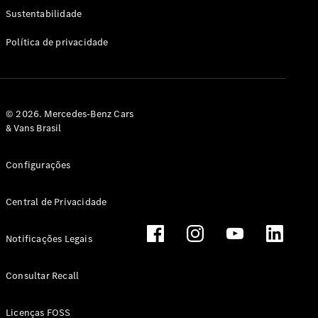
Classe G
Sustentabilidade
Configurador
Política de privacidade
Test drive
Showroom
Online
Hatchback
© 2026. Mercedes-Benz Cars
& Vans Brasil
Configurações
Central de Privacidade
Classe A
Hatchback
Notificações Legais
Configurador
Test drive
Consultar Recall
Showroom
Online
Licenças FOSS