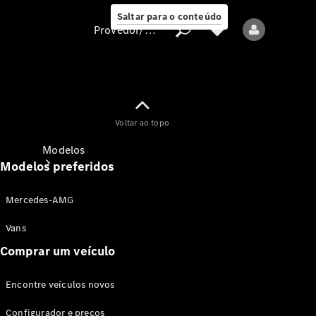
Saltar para o conteúdo
Provedor/proteção de dados
Provedor/proteção
Voltar ao topo
de dados
Modelos
Modelos preferidos
Mercedes-AMG
Vans
Comprar um veículo
Todos os modelos
Encontre veículos novos
Modelos elétricos
Configurador e preços