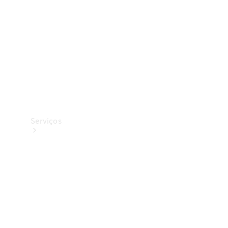
Originais
Coleção
Serviços
Todos os
serviços