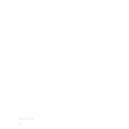
Configurador
Test drive
Showroom Online
Compra