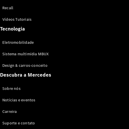
Configurador
Recall
Test drive
Showroom
Vídeos Tutoriais
Online
Tecnologia
SUV
Eletromobilidade
Sistema multimídia MBUX
Design & carros-conceito
Todos os
Descubra a Mercedes
SUVs
EQB
Elétrico
GLA
Sobre nós
GLB
Notícias e eventos
GLC
GLC Coupé
Carreira
GLE
GLE Coupé
Suporte e contato
GLS