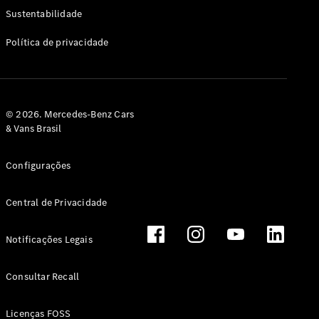
Classe G
Sustentabilidade
Configurador
Política de privacidade
Test drive
Showroom
Online
Hatchback
© 2026. Mercedes-Benz Cars
& Vans Brasil
Configurações
Central de Privacidade
Classe A
Hatchback
Notificações Legais
Configurador
Test drive
Consultar Recall
Showroom
Online
Licenças FOSS