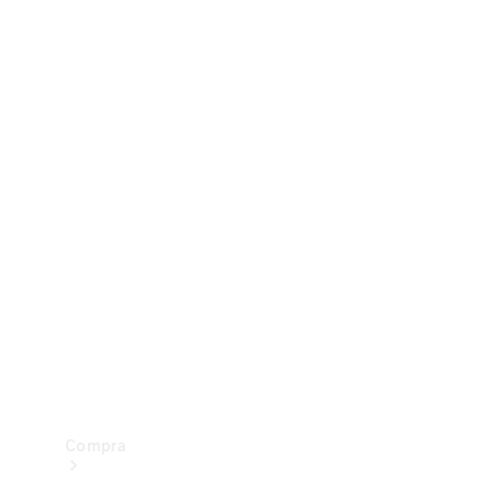
Configurador
Test drive
Showroom Online
Compra