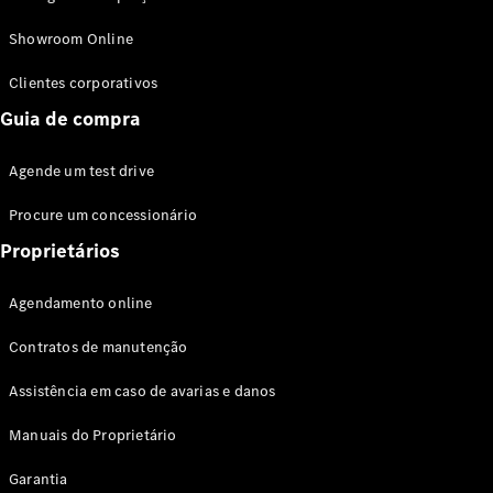
Modelos híbridos plug-in
Showroom Online
Sedans
Clientes corporativos
Guia de compra
Agende um test drive
Procure um concessionário
Todos os
Sedans
Proprietários
Classe C
Sedan
Agendamento online
EQE
Elétrico
Sedan
Contratos de manutenção
Classe E
Sedan
Assistência em caso de avarias e danos
Classe S
Sedan
Manuais do Proprietário
Longo
Garantia