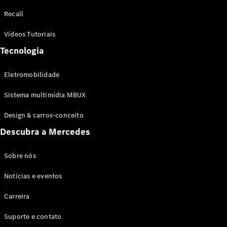
Configurador
Recall
Test drive
Showroom
Vídeos Tutoriais
Online
Tecnologia
SUV
Eletromobilidade
Sistema multimídia MBUX
Design & carros-conceito
Todos os
Descubra a Mercedes
SUVs
EQB
Elétrico
GLA
Sobre nós
GLB
Notícias e eventos
GLC
GLC Coupé
Carreira
GLE
GLE Coupé
Suporte e contato
GLS