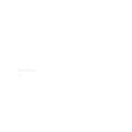
Originais
Coleção
Serviços
Todos os
serviços