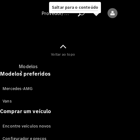
Saltar para o conteúdo
Provedor/proteção de dados
Provedor/proteção
Voltar ao topo
de dados
Modelos
Modelos preferidos
Mercedes-AMG
Vans
Comprar um veículo
Todos os modelos
Encontre veículos novos
Modelos elétricos
Configurador e preços