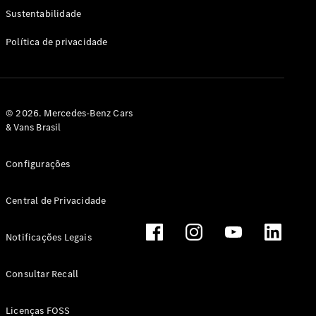
Classe G
Sustentabilidade
Configurador
Política de privacidade
Test drive
Showroom
Online
Hatchback
© 2026. Mercedes-Benz Cars
& Vans Brasil
Configurações
Central de Privacidade
Classe A
Hatchback
Notificações Legais
Configurador
Test drive
Consultar Recall
Showroom
Online
Licenças FOSS