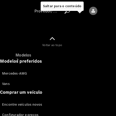
Saltar para o conteúdo
Provedor/proteção de dados
Provedor/proteção
Voltar ao topo
de dados
Modelos
Modelos preferidos
Mercedes-AMG
Vans
Comprar um veículo
Todos os modelos
Encontre veículos novos
Modelos elétricos
Configurador e preços