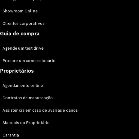
Modelos híbridos plug-in
Showroom Online
Sedans
Clientes corporativos
Guia de compra
Agende um test drive
Procure um concessionário
Todos os
Sedans
Proprietários
Classe C
Sedan
Agendamento online
EQE
Elétrico
Sedan
Contratos de manutenção
Classe E
Sedan
Assistência em caso de avarias e danos
Classe S
Sedan
Manuais do Proprietário
Longo
Garantia