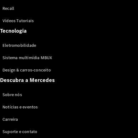
Configurador
Recall
Test drive
Showroom
Vídeos Tutoriais
Online
Tecnologia
SUV
Eletromobilidade
Sistema multimídia MBUX
Design & carros-conceito
Todos os
Descubra a Mercedes
SUVs
EQB
Elétrico
GLA
Sobre nós
GLB
Notícias e eventos
GLC
GLC Coupé
Carreira
GLE
GLE Coupé
Suporte e contato
GLS