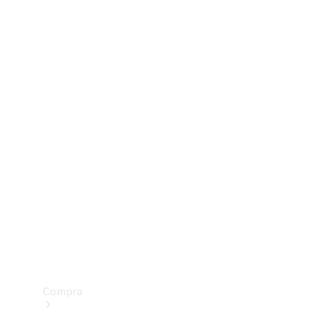
Configurador
Test drive
Showroom Online
Compra