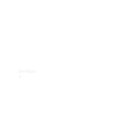
Originais
Coleção
Serviços
Todos os
serviços