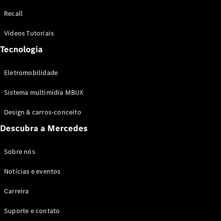
Configurador
Recall
Test drive
Showroom
Vídeos Tutoriais
Online
Tecnologia
SUV
Eletromobilidade
Sistema multimídia MBUX
Design & carros-conceito
Todos os
Descubra a Mercedes
SUVs
EQB
Elétrico
GLA
Sobre nós
GLB
Notícias e eventos
GLC
GLC Coupé
Carreira
GLE
GLE Coupé
Suporte e contato
GLS