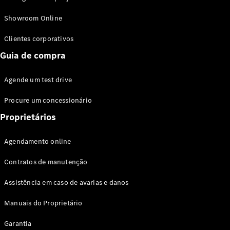
Modelos híbridos plug-in
Showroom Online
Sedans
Clientes corporativos
Guia de compra
Agende um test drive
Procure um concessionário
Todos os
Sedans
Proprietários
Classe C
Sedan
Agendamento online
EQE
Elétrico
Sedan
Contratos de manutenção
Classe E
Sedan
Assistência em caso de avarias e danos
Classe S
Sedan
Manuais do Proprietário
Longo
Garantia