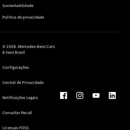
Classe G
Sustentabilidade
Configurador
Política de privacidade
Test drive
Showroom
Online
Hatchback
© 2026. Mercedes-Benz Cars
& Vans Brasil
Configurações
Central de Privacidade
Classe A
Hatchback
Notificações Legais
Configurador
Test drive
Consultar Recall
Showroom
Online
Licenças FOSS