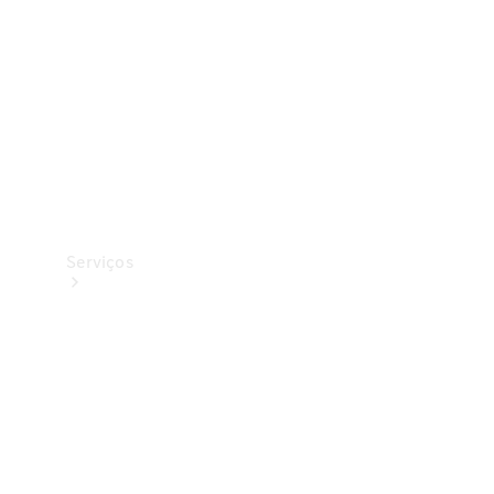
Originais
Coleção
Serviços
Todos os
serviços