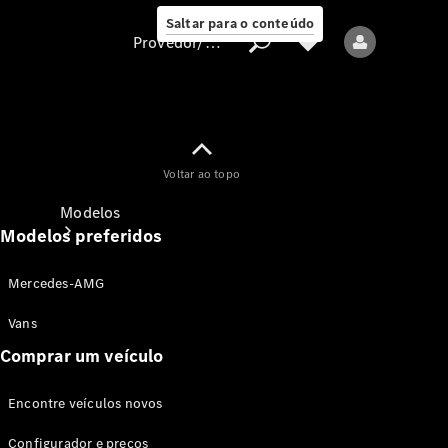
Saltar para o conteúdo
Provedor/proteção de dados
Provedor/proteção
Voltar ao topo
de dados
Modelos
Modelos preferidos
Mercedes-AMG
Vans
Comprar um veículo
Todos os modelos
Encontre veículos novos
Modelos elétricos
Configurador e preços