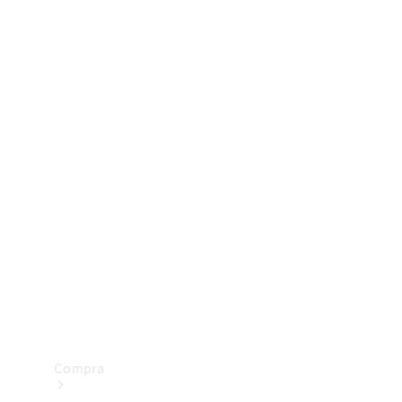
Configurador
Test drive
Showroom Online
Compra