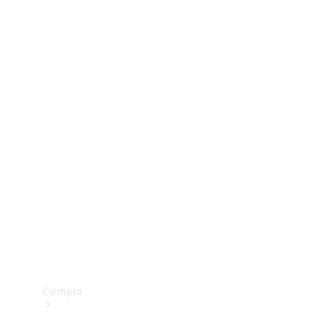
Configurador
Test drive
Showroom Online
Compra