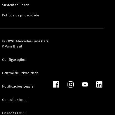
Classe G
Sustentabilidade
Configurador
Política de privacidade
Test drive
Showroom
Online
Hatchback
© 2026. Mercedes-Benz Cars
& Vans Brasil
Configurações
Central de Privacidade
Classe A
Hatchback
Notificações Legais
Configurador
Test drive
Consultar Recall
Showroom
Online
Licenças FOSS