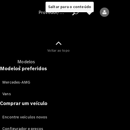
Saltar para o conteúdo
Provedor/proteção de dados
Provedor/proteção
Voltar ao topo
de dados
Modelos
Modelos preferidos
Mercedes-AMG
Vans
Comprar um veículo
Todos os modelos
Encontre veículos novos
Modelos elétricos
Configurador e preços