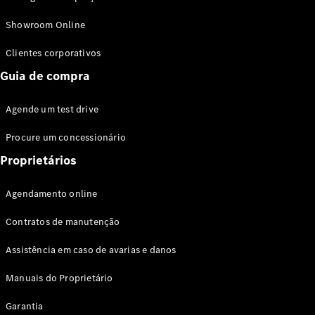
Modelos híbridos plug-in
Showroom Online
Sedans
Clientes corporativos
Guia de compra
Agende um test drive
Procure um concessionário
Todos os
Sedans
Proprietários
Classe C
Sedan
Agendamento online
EQE
Elétrico
Sedan
Contratos de manutenção
Classe E
Sedan
Assistência em caso de avarias e danos
Classe S
Sedan
Manuais do Proprietário
Longo
Garantia