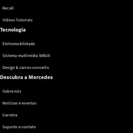
Configurador
Recall
Test drive
Showroom
Vídeos Tutoriais
Online
Tecnologia
SUV
Eletromobilidade
Sistema multimídia MBUX
Design & carros-conceito
Todos os
Descubra a Mercedes
SUVs
EQB
Elétrico
GLA
Sobre nós
GLB
Notícias e eventos
GLC
GLC Coupé
Carreira
GLE
GLE Coupé
Suporte e contato
GLS