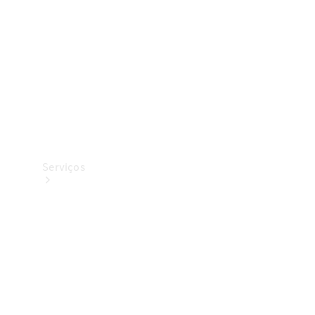
Originais
Coleção
Serviços
Todos os
serviços