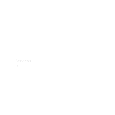
Originais
Coleção
Serviços
Todos os
serviços