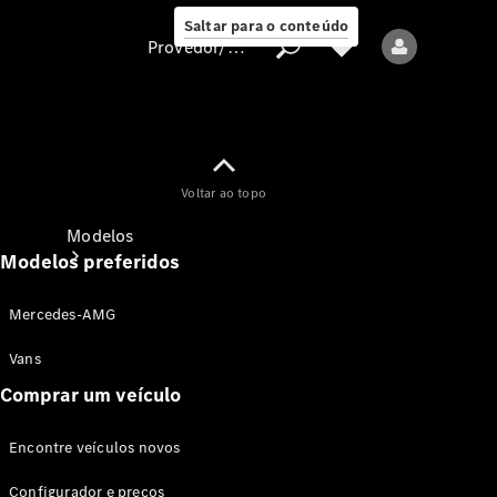
Saltar para o conteúdo
Provedor/proteção de dados
Provedor/proteção
Voltar ao topo
de dados
Modelos
Modelos preferidos
Mercedes-AMG
Vans
Comprar um veículo
Todos os modelos
Encontre veículos novos
Modelos elétricos
Configurador e preços