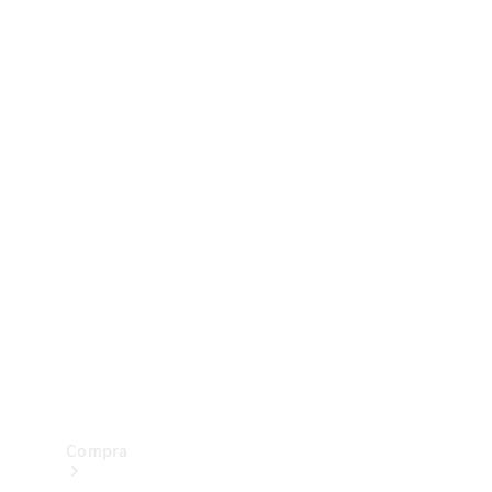
Configurador
Test drive
Showroom Online
Compra