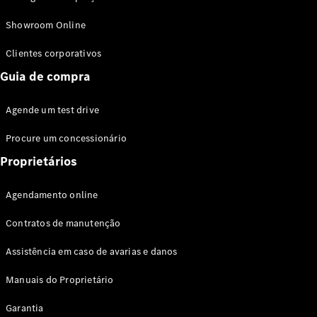
Modelos híbridos plug-in
Showroom Online
Sedans
Clientes corporativos
Guia de compra
Agende um test drive
Procure um concessionário
Todos os
Sedans
Proprietários
Classe C
Sedan
Agendamento online
EQE
Elétrico
Sedan
Contratos de manutenção
Classe E
Sedan
Assistência em caso de avarias e danos
Classe S
Sedan
Manuais do Proprietário
Longo
Garantia