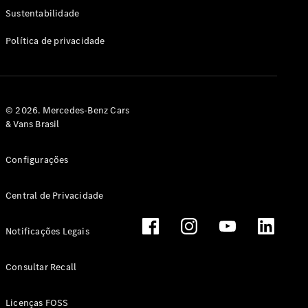
Classe G
Sustentabilidade
Configurador
Política de privacidade
Test drive
Showroom
Online
Hatchback
© 2026. Mercedes-Benz Cars
& Vans Brasil
Configurações
Central de Privacidade
Classe A
Hatchback
Notificações Legais
Configurador
Test drive
Consultar Recall
Showroom
Online
Licenças FOSS