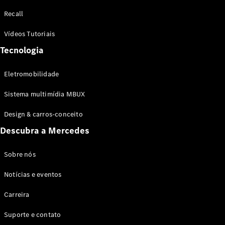
Configurador
Recall
Test drive
Showroom
Vídeos Tutoriais
Online
Tecnologia
SUV
Eletromobilidade
Sistema multimídia MBUX
Design & carros-conceito
Todos os
Descubra a Mercedes
SUVs
EQB
Elétrico
GLA
Sobre nós
GLB
Notícias e eventos
GLC
GLC Coupé
Carreira
GLE
GLE Coupé
Suporte e contato
GLS