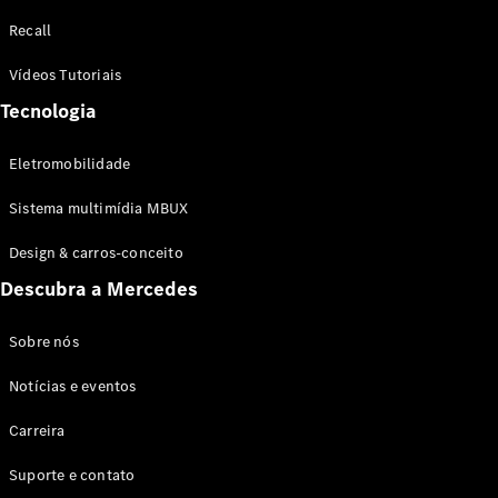
Configurador
Recall
Test drive
Showroom
Vídeos Tutoriais
Online
Tecnologia
SUV
Eletromobilidade
Sistema multimídia MBUX
Design & carros-conceito
Todos os
Descubra a Mercedes
SUVs
EQB
Elétrico
GLA
Sobre nós
GLB
Notícias e eventos
GLC
GLC Coupé
Carreira
GLE
GLE Coupé
Suporte e contato
GLS