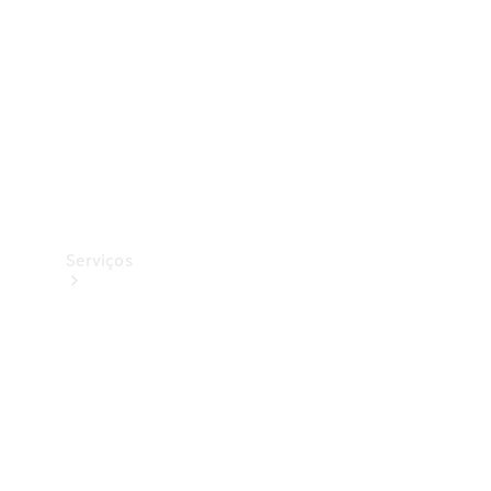
Originais
Coleção
Serviços
Todos os
serviços