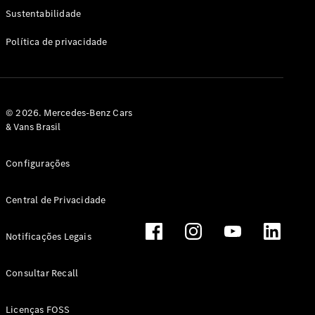
Classe G
Sustentabilidade
Configurador
Política de privacidade
Test drive
Showroom
Online
Hatchback
© 2026. Mercedes-Benz Cars
& Vans Brasil
Configurações
Central de Privacidade
Classe A
Hatchback
Notificações Legais
Configurador
Test drive
Consultar Recall
Showroom
Online
Licenças FOSS