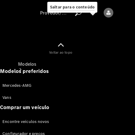
Saltar para o conteúdo
Provedor/proteção de dados
Provedor/proteção
Voltar ao topo
de dados
Modelos
Modelos preferidos
Mercedes-AMG
Vans
Comprar um veículo
Todos os modelos
Encontre veículos novos
Modelos elétricos
Configurador e preços