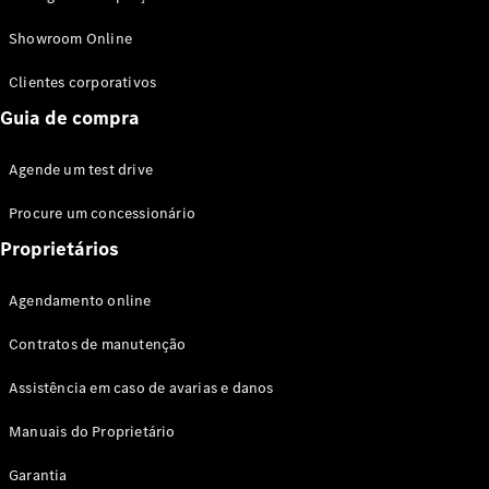
Modelos híbridos plug-in
Showroom Online
Sedans
Clientes corporativos
Guia de compra
Agende um test drive
Procure um concessionário
Todos os
Sedans
Proprietários
Classe C
Sedan
Agendamento online
EQE
Elétrico
Sedan
Contratos de manutenção
Classe E
Sedan
Assistência em caso de avarias e danos
Classe S
Sedan
Manuais do Proprietário
Longo
Garantia