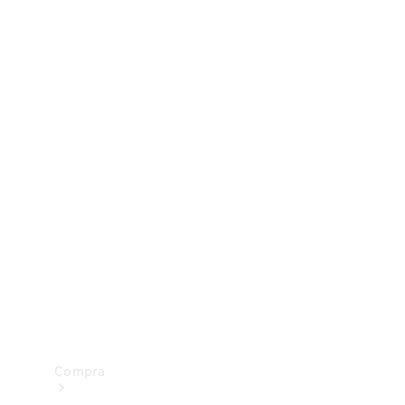
Configurador
Test drive
Showroom Online
Compra