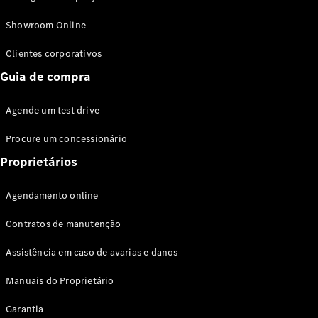
Modelos híbridos plug-in
Showroom Online
Sedans
Clientes corporativos
Guia de compra
Agende um test drive
Procure um concessionário
Todos os
Sedans
Proprietários
Classe C
Sedan
Agendamento online
EQE
Elétrico
Sedan
Contratos de manutenção
Classe E
Sedan
Assistência em caso de avarias e danos
Classe S
Sedan
Manuais do Proprietário
Longo
Garantia