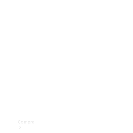
Configurador
Test drive
Showroom Online
Compra