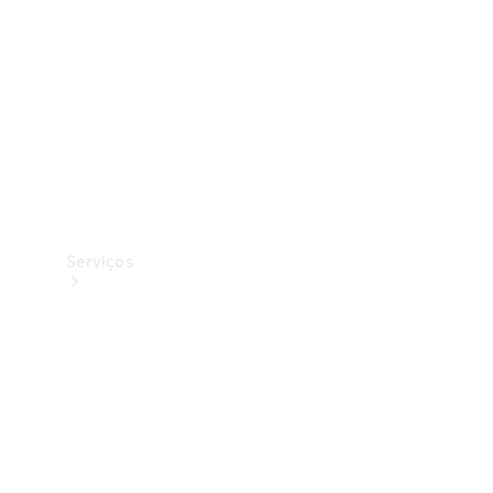
Originais
Coleção
Serviços
Todos os
serviços