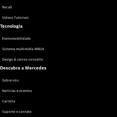
Configurador
Recall
Test drive
Showroom
Vídeos Tutoriais
Online
Tecnologia
SUV
Eletromobilidade
Sistema multimídia MBUX
Design & carros-conceito
Todos os
Descubra a Mercedes
SUVs
EQB
Elétrico
GLA
Sobre nós
GLB
Notícias e eventos
GLC
GLC Coupé
Carreira
GLE
GLE Coupé
Suporte e contato
GLS