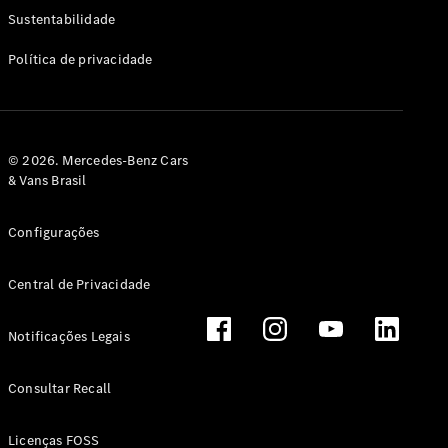
Classe G
Sustentabilidade
Configurador
Política de privacidade
Test drive
Showroom
Online
Hatchback
© 2026. Mercedes-Benz Cars
& Vans Brasil
Configurações
Central de Privacidade
Classe A
Hatchback
Notificações Legais
Configurador
Test drive
Consultar Recall
Showroom
Online
Licenças FOSS