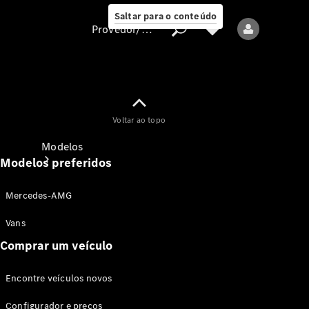
Saltar para o conteúdo
Provedor/proteção de dados
Provedor/proteção
Voltar ao topo
de dados
Modelos
Modelos preferidos
Mercedes-AMG
Vans
Comprar um veículo
Todos os modelos
Encontre veículos novos
Modelos elétricos
Configurador e preços