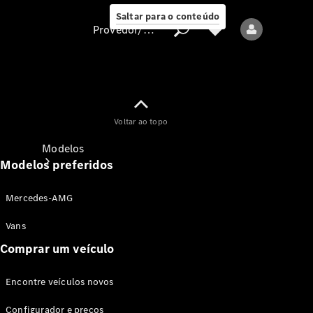
Saltar para o conteúdo
Provedor/proteção de dados
Provedor/proteção
Voltar ao topo
de dados
Modelos
Modelos preferidos
Mercedes-AMG
Vans
Comprar um veículo
Todos os modelos
Encontre veículos novos
Modelos elétricos
Configurador e preços