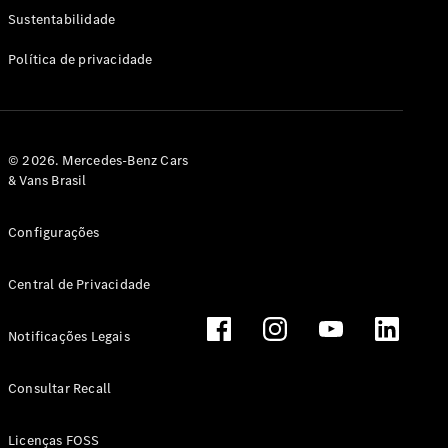
Classe G
Sustentabilidade
Configurador
Política de privacidade
Test drive
Showroom
Online
Hatchback
© 2026. Mercedes-Benz Cars
& Vans Brasil
Configurações
Central de Privacidade
Classe A
Hatchback
Notificações Legais
Configurador
Test drive
Consultar Recall
Showroom
Online
Licenças FOSS