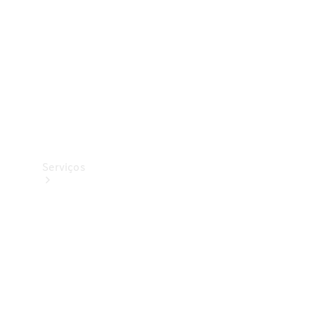
Originais
Coleção
Serviços
Todos os
serviços