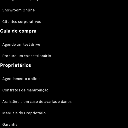
Modelos híbridos plug-in
Showroom Online
Sedans
Clientes corporativos
Guia de compra
Agende um test drive
Procure um concessionário
Todos os
Sedans
Proprietários
Classe C
Sedan
Agendamento online
EQE
Elétrico
Sedan
Contratos de manutenção
Classe E
Sedan
Assistência em caso de avarias e danos
Classe S
Sedan
Manuais do Proprietário
Longo
Garantia