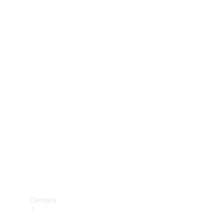
Configurador
Test drive
Showroom Online
Compra