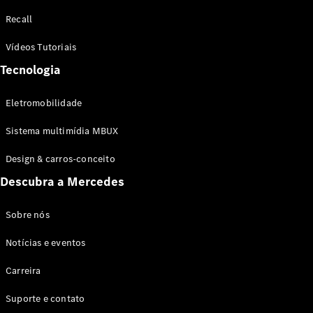
Configurador
Recall
Test drive
Showroom
Vídeos Tutoriais
Online
Tecnologia
SUV
Eletromobilidade
Sistema multimídia MBUX
Design & carros-conceito
Todos os
Descubra a Mercedes
SUVs
EQB
Elétrico
GLA
Sobre nós
GLB
Notícias e eventos
GLC
GLC Coupé
Carreira
GLE
GLE Coupé
Suporte e contato
GLS