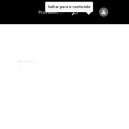
Saltar para o conteúdo
Provedor/proteção de dados
Provedor/proteção
de dados
Modelos
Todos os modelos
Modelos elétricos