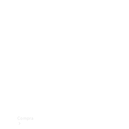
Configurador
Test drive
Showroom Online
Compra