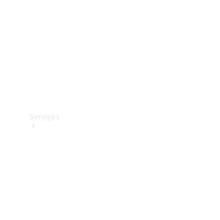
Originais
Coleção
Serviços
Todos os
serviços