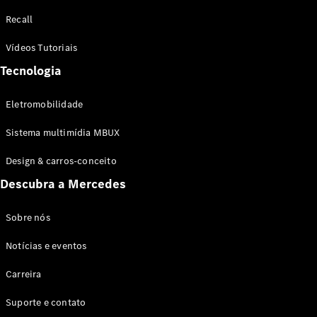
Configurador
Recall
Test drive
Showroom
Vídeos Tutoriais
Online
Tecnologia
SUV
Eletromobilidade
Sistema multimídia MBUX
Design & carros-conceito
Todos os
Descubra a Mercedes
SUVs
EQB
Elétrico
GLA
Sobre nós
GLB
Notícias e eventos
GLC
GLC Coupé
Carreira
GLE
GLE Coupé
Suporte e contato
GLS