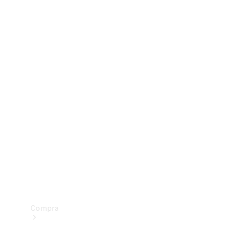
Configurador
Test drive
Showroom Online
Compra