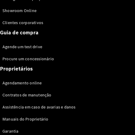
Modelos híbridos plug-in
Showroom Online
Sedans
Clientes corporativos
Guia de compra
Agende um test drive
Procure um concessionário
Todos os
Sedans
Proprietários
Classe C
Sedan
Agendamento online
EQE
Elétrico
Sedan
Contratos de manutenção
Classe E
Sedan
Assistência em caso de avarias e danos
Classe S
Sedan
Manuais do Proprietário
Longo
Garantia