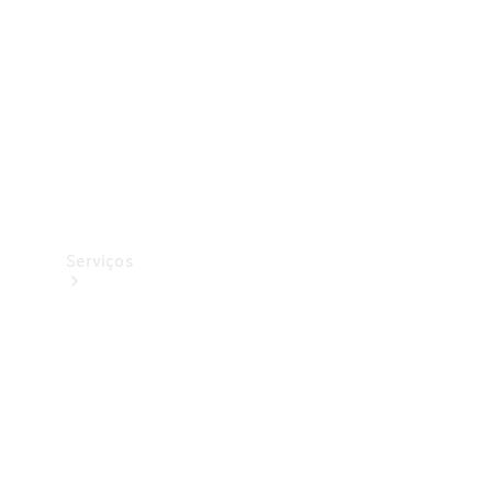
Originais
Coleção
Serviços
Todos os
serviços