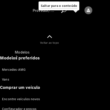
Saltar para o conteúdo
Provedor/proteção de dados
Provedor/proteção
Voltar ao topo
de dados
Modelos
Modelos preferidos
Mercedes-AMG
Vans
Comprar um veículo
Todos os modelos
Encontre veículos novos
Modelos elétricos
Configurador e preços