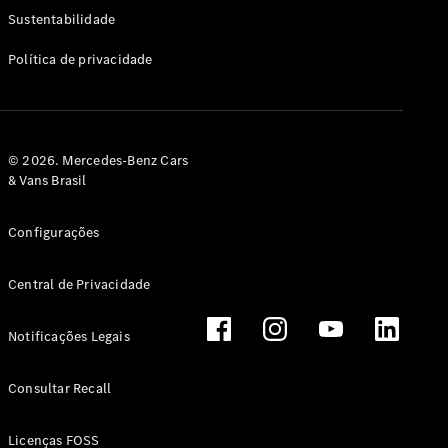
Classe G
Sustentabilidade
Configurador
Política de privacidade
Test drive
Showroom
Online
Hatchback
© 2026. Mercedes-Benz Cars
& Vans Brasil
Configurações
Central de Privacidade
Classe A
Hatchback
Notificações Legais
Configurador
Test drive
Consultar Recall
Showroom
Online
Licenças FOSS