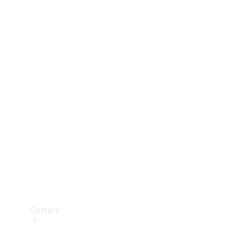
Configurador
Test drive
Showroom Online
Compra