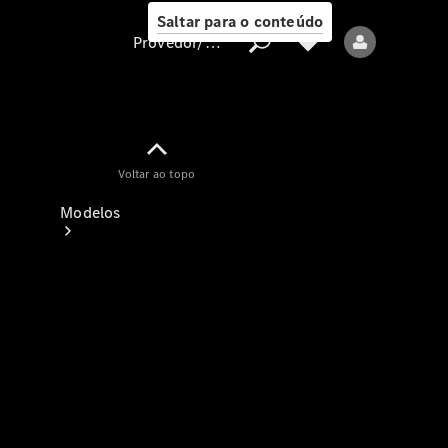
Saltar para o conteúdo
Provedor/proteção de dados
Provedor/proteção
Voltar ao topo
de dados
Modelos
Todos os modelos
Modelos elétricos