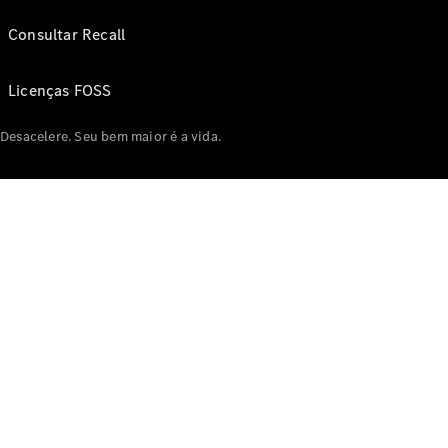
Consultar Recall
Licenças FOSS
Desacelere. Seu bem maior é a vida.