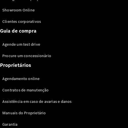
Modelos híbridos plug-in
Showroom Online
Sedans
Clientes corporativos
Guia de compra
Agende um test drive
Procure um concessionário
Todos os
Sedans
Proprietários
Classe C
Sedan
Agendamento online
EQE
Elétrico
Sedan
Contratos de manutenção
Classe E
Sedan
Assistência em caso de avarias e danos
Classe S
Sedan
Manuais do Proprietário
Longo
Garantia