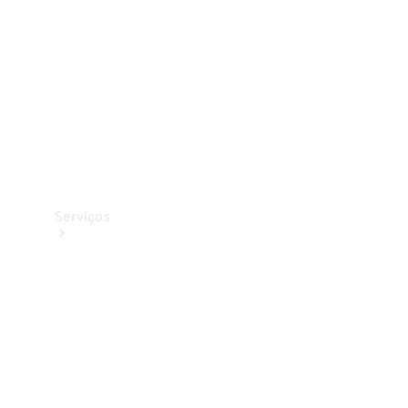
Originais
Coleção
Serviços
Todos os
serviços