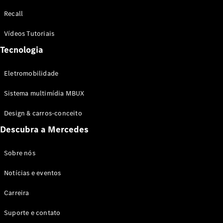
Configurador
Recall
Test drive
Showroom
Vídeos Tutoriais
Online
Tecnologia
SUV
Eletromobilidade
Sistema multimídia MBUX
Design & carros-conceito
Todos os
Descubra a Mercedes
SUVs
EQB
Elétrico
GLA
Sobre nós
GLB
Notícias e eventos
GLC
GLC Coupé
Carreira
GLE
GLE Coupé
Suporte e contato
GLS