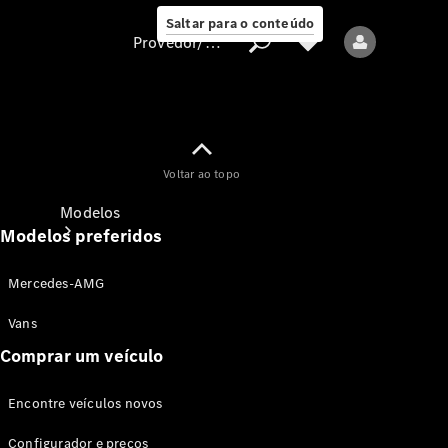
Saltar para o conteúdo
Provedor/proteção de dados
Provedor/proteção
Voltar ao topo
de dados
Modelos
Modelos preferidos
Mercedes-AMG
Vans
Comprar um veículo
Todos os modelos
Encontre veículos novos
Modelos elétricos
Configurador e preços