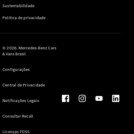
Classe G
Sustentabilidade
Configurador
Política de privacidade
Test drive
Showroom
Online
Hatchback
© 2026. Mercedes-Benz Cars
& Vans Brasil
Configurações
Central de Privacidade
Classe A
Hatchback
Notificações Legais
Configurador
Test drive
Consultar Recall
Showroom
Online
Licenças FOSS