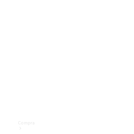
Configurador
Test drive
Showroom Online
Compra