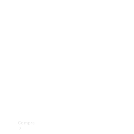
Configurador
Test drive
Showroom Online
Compra