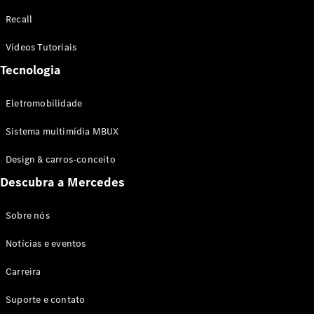
Configurador
Recall
Test drive
Showroom
Vídeos Tutoriais
Online
Tecnologia
SUV
Eletromobilidade
Sistema multimídia MBUX
Design & carros-conceito
Todos os
Descubra a Mercedes
SUVs
EQB
Elétrico
GLA
Sobre nós
GLB
Notícias e eventos
GLC
GLC Coupé
Carreira
GLE
GLE Coupé
Suporte e contato
GLS