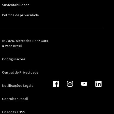
Classe G
Sustentabilidade
Configurador
Política de privacidade
Test drive
Showroom
Online
Hatchback
© 2026. Mercedes-Benz Cars
& Vans Brasil
Configurações
Central de Privacidade
Classe A
Hatchback
Notificações Legais
Configurador
Test drive
Consultar Recall
Showroom
Online
Licenças FOSS