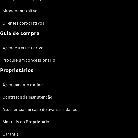
Modelos híbridos plug-in
Showroom Online
Sedans
Clientes corporativos
Guia de compra
Agende um test drive
Procure um concessionário
Todos os
Sedans
Proprietários
Classe C
Sedan
Agendamento online
EQE
Elétrico
Sedan
Contratos de manutenção
Classe E
Sedan
Assistência em caso de avarias e danos
Classe S
Sedan
Manuais do Proprietário
Longo
Garantia