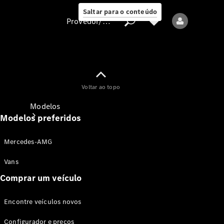
Saltar para o conteúdo
Provedor/proteção de dados
Provedor/proteção
Voltar ao topo
de dados
Modelos
Modelos preferidos
Mercedes-AMG
Vans
Comprar um veículo
Todos os modelos
Encontre veículos novos
Modelos elétricos
Configurador e preços