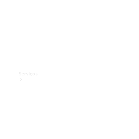
Originais
Coleção
Serviços
Todos os
serviços