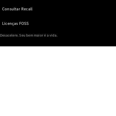
Consultar Recall
Licenças FOSS
Desacelere. Seu bem maior é a vida.