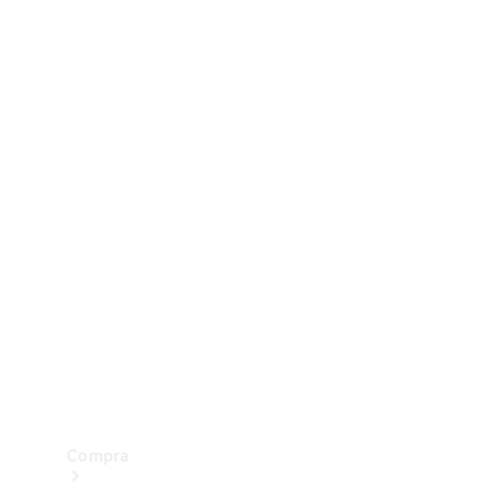
Configurador
Test drive
Showroom Online
Compra