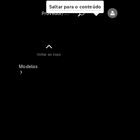
Saltar para o conteúdo
Provedor/proteção de dados
Provedor/proteção
Voltar ao topo
de dados
Modelos
Todos os modelos
Modelos elétricos